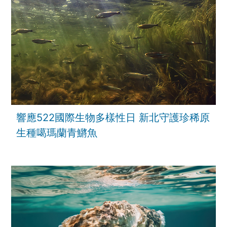
響應522國際生物多樣性日 新北守護珍稀原
生種噶瑪蘭青鱂魚