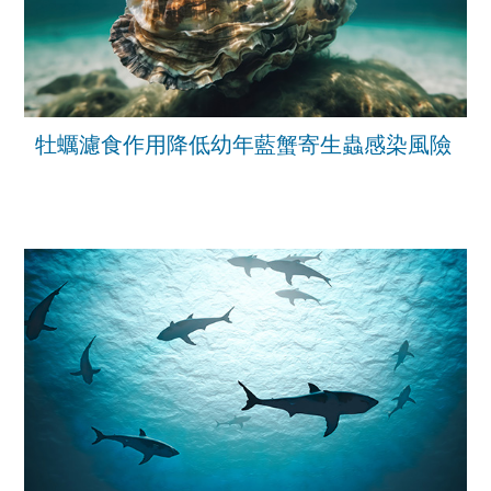
牡蠣濾食作用降低幼年藍蟹寄生蟲感染風險