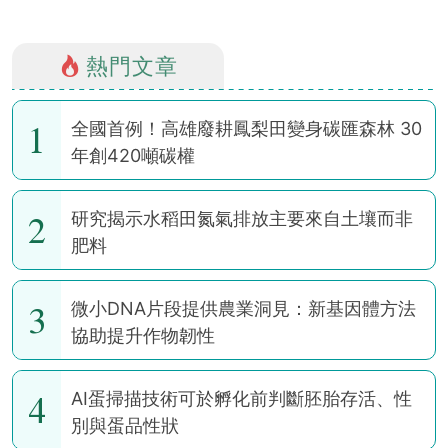
熱門文章
1
全國首例！高雄廢耕鳳梨田變身碳匯森林 30
年創420噸碳權
2
研究揭示水稻田氮氣排放主要來自土壤而非
肥料
3
微小DNA片段提供農業洞見：新基因體方法
協助提升作物韌性
4
AI蛋掃描技術可於孵化前判斷胚胎存活、性
別與蛋品性狀