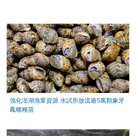
強化澎湖漁業資源 水試所放流逾5萬顆象牙
鳳螺種苗