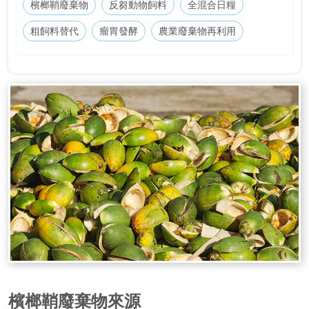
檳榔鞘廢棄物
反芻動物飼料
全混合日糧
粗飼料替代
瘤胃發酵
農業廢棄物再利用
檳榔鞘廢棄物來源