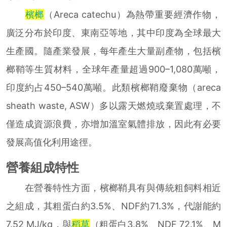
檳榔
（Areca catechu）為熱帶重要經濟作物，
廣泛分布於印度、東南亞等地，其中印度為全球最大
生產國。隨產業發展，每年產生大量副產物，包括檳
榔鞘等生質材料，全球年產量超過900–1,080萬噸，
印度約占450–540萬噸。此類檳榔鞘廢棄物（areca
sheath waste, ASW）多以露天燃燒或棄置處理，不
僅造成資源浪費，亦增加溫室氣體排放，因此有必要
發展高值化利用途徑。
營養組成特性
在營養特性方面，檳榔鞘具有與傳統粗飼料相近
之組成，其粗蛋白約3.5%、NDF約71.3%，代謝能約
7.52 MJ/kg，與
稻草
（粗蛋白3.8%、NDF 72.1%、M