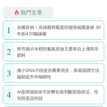
熱門文章
1
全國首例！高雄廢耕鳳梨田變身碳匯森林 30
年創420噸碳權
2
研究揭示水稻田氮氣排放主要來自土壤而非
肥料
3
微小DNA片段提供農業洞見：新基因體方法
協助提升作物韌性
4
AI蛋掃描技術可於孵化前判斷胚胎存活、性
別與蛋品性狀