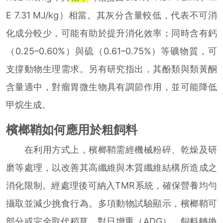
E 7.31 MJ/kg）相當。其灰分含量較低，代表不可消
化成分較少，可能有助於提升消化效率；同時含有鈣
（0.25–0.60%）與硫（0.61–0.75%）等礦物質，可
支撐動物生理需求。另有研究指出，其酚類與類黃酮
含量適中，對瘤胃微生物具有調節作用，並可能降低
甲烷生成。
檳榔鞘如何應用於粗飼料
在利用方式上，檳榔鞘需經機械粉碎、乾燥及研
磨等處理，以改善其高纖維與木質纖維結構所造成之
消化限制。經處理後可納入TMR系統，確保營養均勻
攝取並減少挑食行為。多項動物試驗顯示，檳榔鞘可
部分或完全取代稻草，對日增重（ADG）、飼料轉換