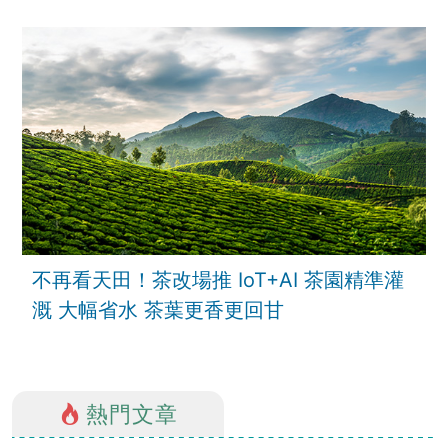
不再看天田！茶改場推 IoT+AI 茶園精準灌
溉 大幅省水 茶葉更香更回甘
熱門文章