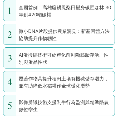
1
全國首例！高雄廢耕鳳梨田變身碳匯森林 30
年創420噸碳權
2
微小DNA片段提供農業洞見：新基因體方法
協助提升作物韌性
3
AI蛋掃描技術可於孵化前判斷胚胎存活、性
別與蛋品性狀
4
覆蓋作物具提升稻田土壤有機碳儲存潛力，
並有助降低水稻耕作全球暖化潛勢
5
影像辨識技術支援乳牛行為監測與精準酪農
數位孿生