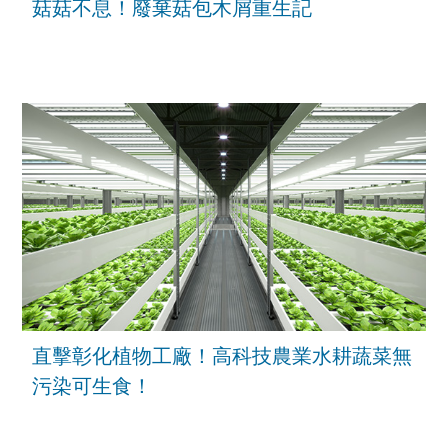
菇菇不息！廢棄菇包木屑重生記
直擊彰化植物工廠！高科技農業水耕蔬菜無
污染可生食！