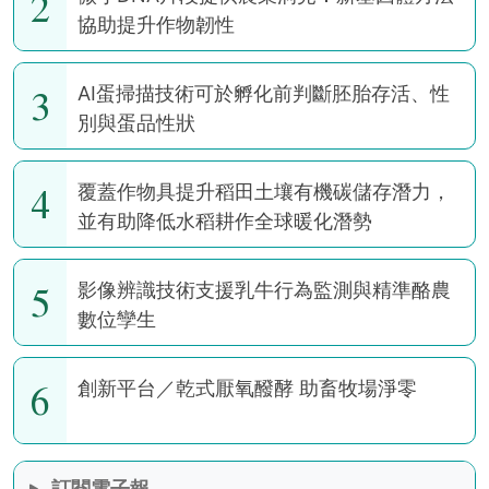
2
協助提升作物韌性
3
AI蛋掃描技術可於孵化前判斷胚胎存活、性
別與蛋品性狀
4
覆蓋作物具提升稻田土壤有機碳儲存潛力，
並有助降低水稻耕作全球暖化潛勢
5
影像辨識技術支援乳牛行為監測與精準酪農
數位孿生
6
創新平台／乾式厭氧醱酵 助畜牧場淨零
訂閱電子報