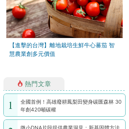
【進擊的台灣】離地栽培生鮮牛心蕃茄 智
慧農業創多元價值
熱門文章
1
全國首例！高雄廢耕鳳梨田變身碳匯森林 30
年創420噸碳權
微小DNA片段提供農業洞見：新基因體方法