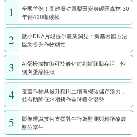
1
全國首例！高雄廢耕鳳梨田變身碳匯森林 30
年創420噸碳權
2
微小DNA片段提供農業洞見：新基因體方法
協助提升作物韌性
3
AI蛋掃描技術可於孵化前判斷胚胎存活、性
別與蛋品性狀
4
覆蓋作物具提升稻田土壤有機碳儲存潛力，
並有助降低水稻耕作全球暖化潛勢
5
影像辨識技術支援乳牛行為監測與精準酪農
數位孿生