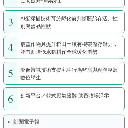
協助提升作物韌性
3
AI蛋掃描技術可於孵化前判斷胚胎存活、性
別與蛋品性狀
4
覆蓋作物具提升稻田土壤有機碳儲存潛力，
並有助降低水稻耕作全球暖化潛勢
5
影像辨識技術支援乳牛行為監測與精準酪農
數位孿生
6
創新平台／乾式厭氧醱酵 助畜牧場淨零
訂閱電子報