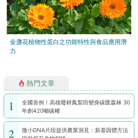
金盞花植物性蛋白之功能特性與食品應用潛
力
熱門文章
1
全國首例！高雄廢耕鳳梨田變身碳匯森林 30
年創420噸碳權
2
微小DNA片段提供農業洞見：新基因體方法