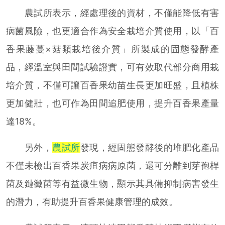
農試所表示，經處理後的資材，不僅能降低有害
病菌風險，也更適合作為安全栽培介質使用，以「百
香果藤蔓×菇類栽培後介質」所製成的固態發酵產
品，經溫室與田間試驗證實，可有效取代部分商用栽
培介質，不僅可讓百香果幼苗生長更加旺盛，且植株
更加健壯，也可作為田間追肥使用，提升百香果產量
達18%。
另外，
農試所
發現，經固態發酵後的堆肥化產品
不僅未檢出百香果炭疽病病原菌，還可分離到芽孢桿
菌及鏈黴菌等有益微生物，顯示其具備抑制病害發生
的潛力，有助提升百香果健康管理的成效。