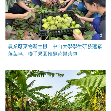
農業廢棄物新生機！中山大學學生研發蓮霧
落葉皂、聯手果園推醜芭樂茶包