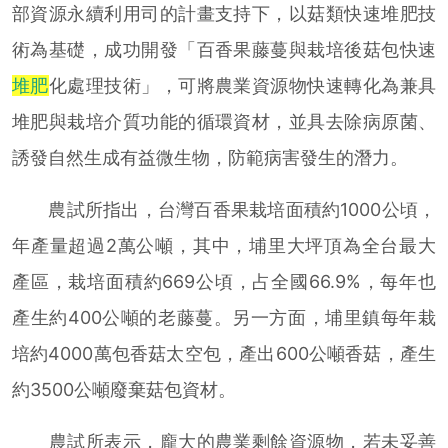
部資源永續利用司的計畫支持下，以菇類快速堆肥技
術為基礎，成功開發「百香果藤蔓與栽培後菇包快速
堆肥
化處理技術」，可將農業資源物快速轉化為兼具
堆肥與栽培介質功能的循環資材，並具去除病原菌、
誘發自然生成有益微生物，防範病害發生的潛力。
農試所指出，台灣百香果栽培面積約1000公頃，
年產量超過2萬公噸，其中，埔里大坪頂為全台最大
產區，栽培面積約669公頃，占全國66.9%，每年也
產生約400公噸的老藤蔓。另一方面，埔里鎮每年栽
培約4000萬包香菇太空包，產出600公噸香菇，產生
約3500公噸廢棄菇包資材。
農試所表示，龐大的農業剩餘資源物，若未妥善