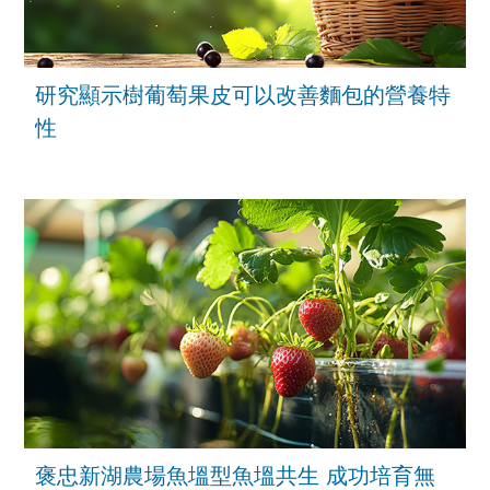
研究顯示樹葡萄果皮可以改善麵包的營養特
性
褒忠新湖農場魚塭型魚塭共生 成功培育無