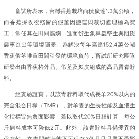
畜試所表示，台灣香蕉栽培面積廣達1.3萬公頃，
而香蕉採收後殘留的假莖因搬運與裁切處理極為費
工，常任其在田間腐爛，進而衍生象鼻蟲孳生與阻礙
農事進出等環境隱憂。為解決每年高達152.4萬公噸
香蕉假莖堆置田間引發的環境負荷，畜試所研究團隊
研發出由香蕉格外品、假莖及麩皮組成的高品質青貯
料。
經實驗證實，以該青貯料取代成長羊20%以內的
完全混合日糧（TMR），對羊隻的生長性能及血液生
化指標皆無負面影響，若以取代20%日糧計算，每公
斤飼料成本可降低2元。此外，該青貯料具備優異的
保存性，在未開封狀態下可保存3個月且品質不受影