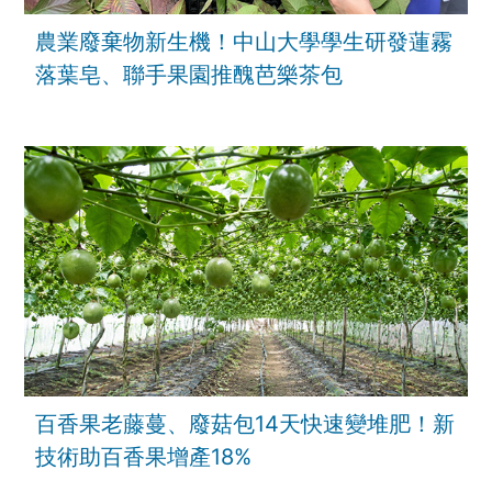
農業廢棄物新生機！中山大學學生研發蓮霧
落葉皂、聯手果園推醜芭樂茶包
百香果老藤蔓、廢菇包14天快速變堆肥！新
技術助百香果增產18%