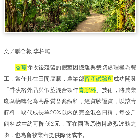
文／聯合報 李柏澔
香蕉
採收後殘留的假莖因搬運與裁切處理極為費
工，常任其在田間腐爛，農業部
畜產試驗所
成功開發
「香蕉格外品與假莖混合製作
青貯料
」技術，將農業
廢棄物轉化為高品質畜禽飼料，經實驗證實，以該青
貯料，取代成長羊20%以內的完全混合日糧，每公斤
飼料成本約可降低2元，而在國際原物料劇烈波動之
際，也為畜牧業者提供降低成本。