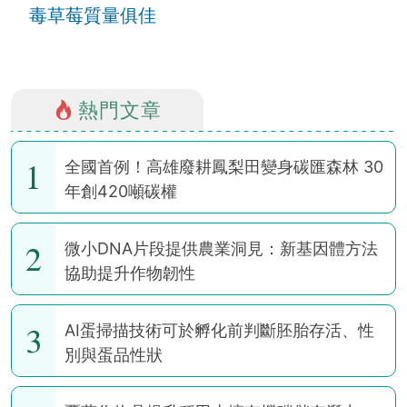
毒草莓質量俱佳
熱門文章
1
全國首例！高雄廢耕鳳梨田變身碳匯森林 30
年創420噸碳權
2
微小DNA片段提供農業洞見：新基因體方法
協助提升作物韌性
3
AI蛋掃描技術可於孵化前判斷胚胎存活、性
別與蛋品性狀