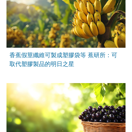
香蕉假莖纖維可製成塑膠袋等 蕉研所：可
取代塑膠製品的明日之星