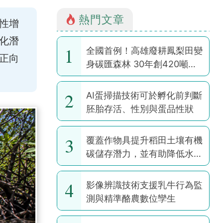
熱門文章
性增
化潛
1
全國首例！高雄廢耕鳳梨田變
正向
身碳匯森林 30年創420噸碳
權
2
AI蛋掃描技術可於孵化前判斷
胚胎存活、性別與蛋品性狀
3
覆蓋作物具提升稻田土壤有機
碳儲存潛力，並有助降低水稻
耕作全球暖化潛勢
4
影像辨識技術支援乳牛行為監
測與精準酪農數位孿生