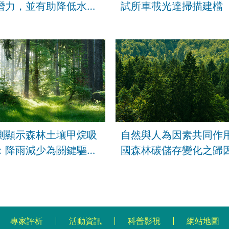
潛力，並有助降低水稻
試所車載光達掃描建檔
球暖化潛勢
測顯示森林土壤甲烷吸
自然與人為因素共同作
：降雨減少為關鍵驅動
國森林碳儲存變化之歸
專家評析
活動資訊
科普影視
網站地圖