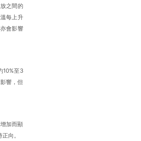
排放之間的
氣溫每上升
件亦會影響
10%至3
有影響，但
增加而顯
持正向。