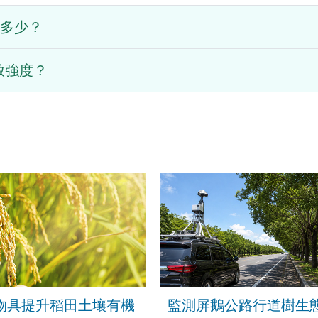
加多少？
放強度？
物具提升稻田土壤有機
監測屏鵝公路行道樹生態