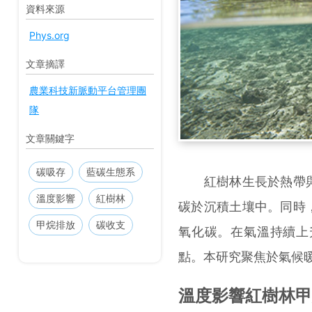
資料來源
Phys.org
文章摘譯
農業科技新脈動平台管理團
隊
文章關鍵字
碳吸存
藍碳生態系
紅樹林生長於熱帶與
溫度影響
紅樹林
碳於沉積土壤中。同時
甲烷排放
碳收支
氧化碳。在氣溫持續上
點。本研究聚焦於氣候
溫度影響紅樹林甲