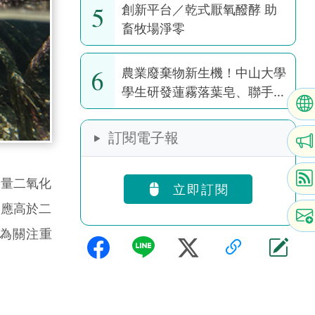
5
創新平台／乾式厭氧醱酵 助
畜牧場淨零
6
農業廢棄物新生機！中山大學
學生研發蓮霧落葉皂、聯手果
園推醜芭樂茶包
訂閱電子報
量二氧化
立即訂閱
效應高於二
為關注重