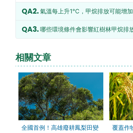
氣溫每上升1°C，甲烷排放可能增
哪些環境條件會影響紅樹林甲烷排
相關文章
全國首例！高雄廢耕鳳梨田變
覆蓋作