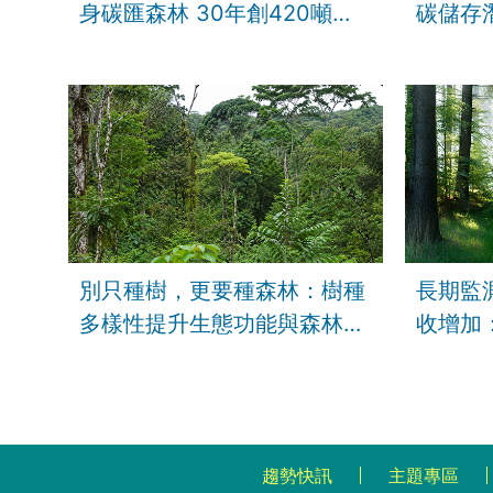
身碳匯森林 30年創420噸碳
碳儲存
權
耕作全
別只種樹，更要種森林：樹種
長期監
多樣性提升生態功能與森林韌
收增加
性
因子
趨勢快訊
主題專區