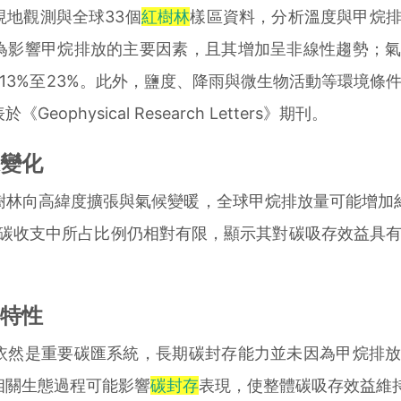
地觀測與全球33個
紅樹林
樣區資料，分析溫度與甲烷
為影響甲烷排放的主要因素，且其增加呈非線性趨勢；
加13%至23%。此外，鹽度、降雨與微生物活動等環境條
ophysical Research Letters》期刊。
變化
向高緯度擴張與氣候變暖，全球甲烷排放量可能增加約
體碳收支中所占比例仍相對有限，顯示其對碳吸存效益具
特性
然是重要碳匯系統，長期碳封存能力並未因為甲烷排放
相關生態過程可能影響
碳封存
表現，使整體碳吸存效益維