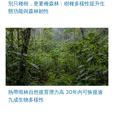
別只種樹，更要種森林：樹種多樣性提升生
態功能與森林韌性
熱帶雨林自然復育潛力高 30年內可恢復逾
九成生物多樣性