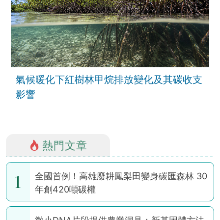
氣候暖化下紅樹林甲烷排放變化及其碳收支
影響
熱門文章
1
全國首例！高雄廢耕鳳梨田變身碳匯森林 30
年創420噸碳權