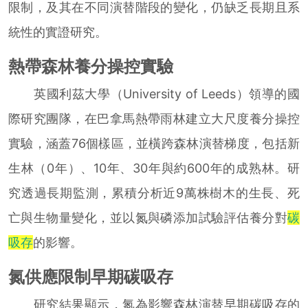
限制，及其在不同演替階段的變化，仍缺乏長期且系
統性的實證研究。
熱帶森林養分操控實驗
英國利茲大學（University of Leeds）領導的國
際研究團隊，在巴拿馬熱帶雨林建立大尺度養分操控
實驗，涵蓋76個樣區，並橫跨森林演替梯度，包括新
生林（0年）、10年、30年與約600年的成熟林。研
究透過長期監測，累積分析近9萬株樹木的生長、死
亡與生物量變化，並以氮與磷添加試驗評估養分對
碳
吸存
的影響。
氮供應限制早期碳吸存
研究結果顯示，氮為影響森林演替早期碳吸存的