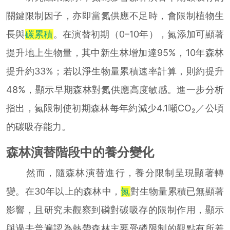
關鍵限制因子，亦即當氮供應不足時，會限制植物生
長與
碳累積
。在演替初期（0–10年），氮添加可顯著
提升地上生物量，其中新生林增加達95%，10年森林
提升約33%；若以淨生物量累積速率計算，則約提升
48%，顯示早期森林對氮供應高度敏感。進一步分析
指出，氮限制使初期森林每年約減少4.1噸CO₂／公頃
的碳吸存能力。
森林演替階段中的養分變化
然而，隨森林演替進行，養分限制呈現顯著轉
變。在30年以上的森林中，
氮
對生物量累積已無顯著
影響，且研究未觀察到磷對碳吸存的限制作用，顯示
與過去普遍認為熱帶森林主要受磷限制的觀點有所差