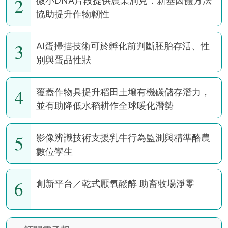
2
微小DNA片段提供農業洞見：新基因體方法
協助提升作物韌性
3
AI蛋掃描技術可於孵化前判斷胚胎存活、性
別與蛋品性狀
4
覆蓋作物具提升稻田土壤有機碳儲存潛力，
並有助降低水稻耕作全球暖化潛勢
5
影像辨識技術支援乳牛行為監測與精準酪農
數位孿生
6
創新平台／乾式厭氧醱酵 助畜牧場淨零