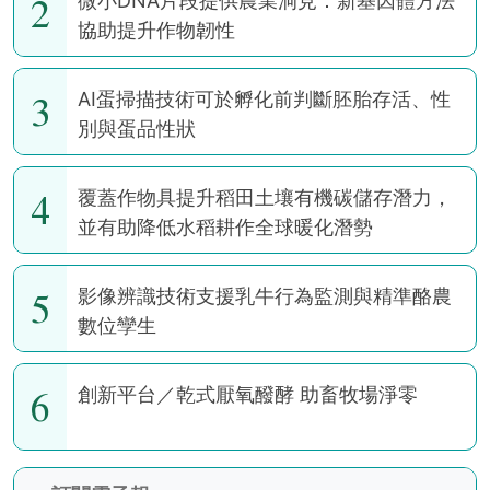
2
微小DNA片段提供農業洞見：新基因體方法
協助提升作物韌性
3
AI蛋掃描技術可於孵化前判斷胚胎存活、性
別與蛋品性狀
4
覆蓋作物具提升稻田土壤有機碳儲存潛力，
並有助降低水稻耕作全球暖化潛勢
5
影像辨識技術支援乳牛行為監測與精準酪農
數位孿生
6
創新平台／乾式厭氧醱酵 助畜牧場淨零