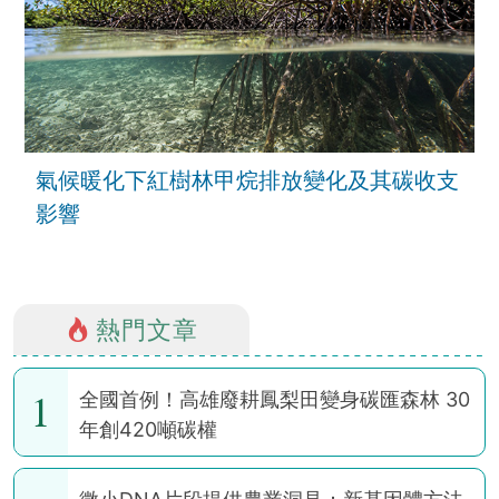
氣候暖化下紅樹林甲烷排放變化及其碳收支
影響
熱門文章
1
全國首例！高雄廢耕鳳梨田變身碳匯森林 30
年創420噸碳權