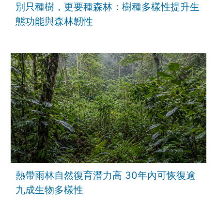
別只種樹，更要種森林：樹種多樣性提升生
態功能與森林韌性
熱帶雨林自然復育潛力高 30年內可恢復逾
九成生物多樣性