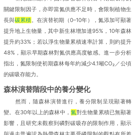
關鍵限制因子，亦即當氮供應不足時，會限制植物生
長與
碳累積
。在演替初期（0–10年），氮添加可顯著
提升地上生物量，其中新生林增加達95%，10年森林
提升約33%；若以淨生物量累積速率計算，則約提升
48%，顯示早期森林對氮供應高度敏感。進一步分析
指出，氮限制使初期森林每年約減少4.1噸CO₂／公頃
的碳吸存能力。
森林演替階段中的養分變化
然而，隨森林演替進行，養分限制呈現顯著轉
變。在30年以上的森林中，
氮
對生物量累積已無顯著
影響，且研究未觀察到磷對碳吸存的限制作用，顯示
與過去普遍認為熱帶森林主要受磷限制的觀點有所差