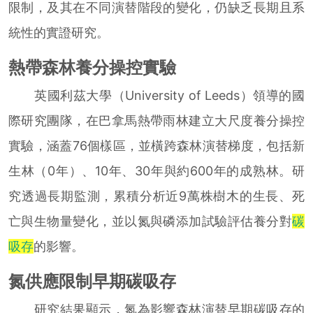
限制，及其在不同演替階段的變化，仍缺乏長期且系
統性的實證研究。
熱帶森林養分操控實驗
英國利茲大學（University of Leeds）領導的國
際研究團隊，在巴拿馬熱帶雨林建立大尺度養分操控
實驗，涵蓋76個樣區，並橫跨森林演替梯度，包括新
生林（0年）、10年、30年與約600年的成熟林。研
究透過長期監測，累積分析近9萬株樹木的生長、死
亡與生物量變化，並以氮與磷添加試驗評估養分對
碳
吸存
的影響。
氮供應限制早期碳吸存
研究結果顯示，氮為影響森林演替早期碳吸存的