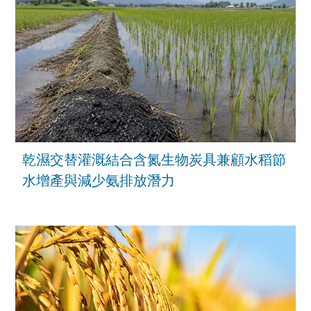
乾濕交替灌溉結合含氮生物炭具兼顧水稻節
水增產與減少氨排放潛力