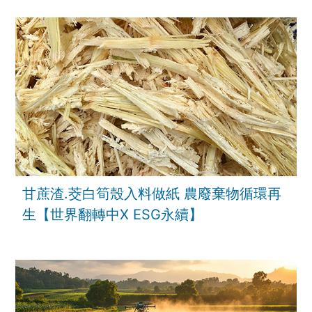
甘蔗渣.茭白筍殼入料做紙 農廢棄物循環再
生【世界翻轉中X ESG永續】