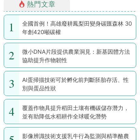
熱門文章
1
全國首例！高雄廢耕鳳梨田變身碳匯森林 30
年創420噸碳權
2
微小DNA片段提供農業洞見：新基因體方法
協助提升作物韌性
3
AI蛋掃描技術可於孵化前判斷胚胎存活、性
別與蛋品性狀
4
覆蓋作物具提升稻田土壤有機碳儲存潛力，
並有助降低水稻耕作全球暖化潛勢
5
影像辨識技術支援乳牛行為監測與精準酪農