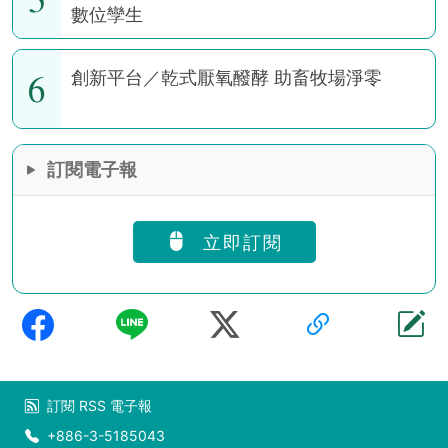
數位孿生
6
創新平台／乾式厭氧醱酵 助畜牧場淨零
訂閱電子報
立即訂閱
訂閱
RSS
電子報
+886-3-5185043