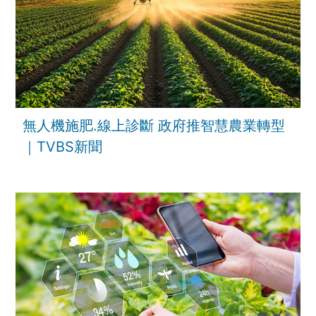
無人機施肥.線上診斷 政府推智慧農業轉型
｜TVBS新聞