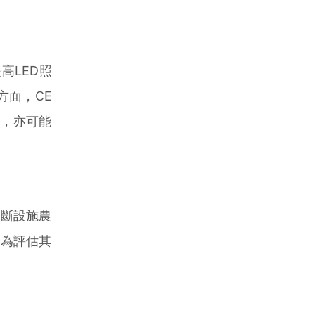
LED照
方面，CE
地，亦可能
斷設施農
作為評估其