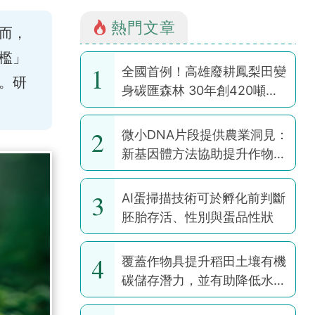
熱門文章
而，
檻」
1
全國首例！高雄廢耕鳳梨田變
。研
身碳匯森林 30年創420噸碳
權
2
微小DNA片段提供農業洞見：
新基因體方法協助提升作物韌
性
3
AI蛋掃描技術可於孵化前判斷
胚胎存活、性別與蛋品性狀
4
覆蓋作物具提升稻田土壤有機
碳儲存潛力，並有助降低水稻
耕作全球暖化潛勢