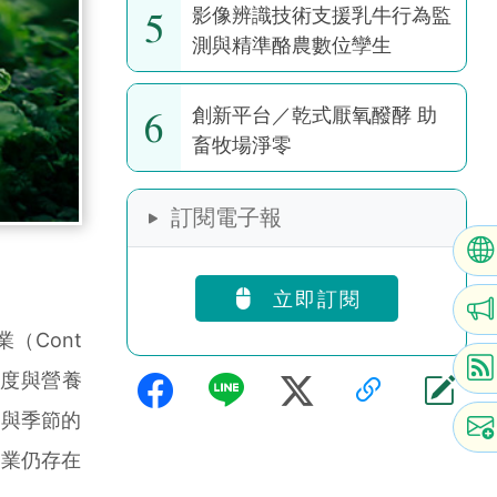
5
影像辨識技術支援乳牛行為監
測與精準酪農數位孿生
6
創新平台／乾式厭氧醱酵 助
畜牧場淨零
訂閱電子報
立即訂閱
（Cont
照、溫度與營養
候與季節的
農業仍存在