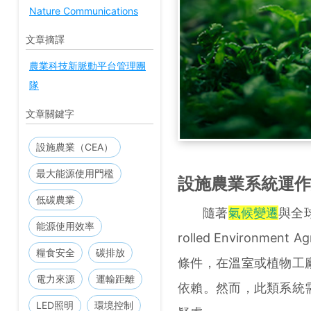
Nature Communications
文章摘譯
農業科技新脈動平台管理團
隊
文章關鍵字
設施農業（CEA）
最大能源使用門檻
設施農業系統運作
低碳農業
隨著
氣候變遷
與全
能源使用效率
rolled Environm
糧食安全
碳排放
條件，在溫室或植物工
電力來源
運輸距離
依賴。然而，此類系統
LED照明
環境控制