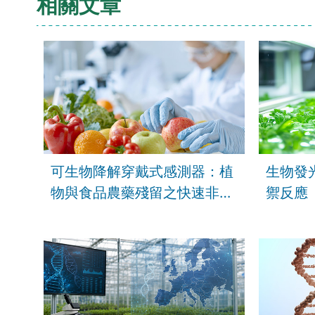
相關文章
可生物降解穿戴式感測器：植
生物發
物與食品農藥殘留之快速非破
禦反應
壞檢測