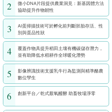
2
微小DNA片段提供農業洞見：新基因體方法
協助提升作物韌性
3
AI蛋掃描技術可於孵化前判斷胚胎存活、性
別與蛋品性狀
4
覆蓋作物具提升稻田土壤有機碳儲存潛力，
並有助降低水稻耕作全球暖化潛勢
5
影像辨識技術支援乳牛行為監測與精準酪農
數位孿生
6
創新平台／乾式厭氧醱酵 助畜牧場淨零