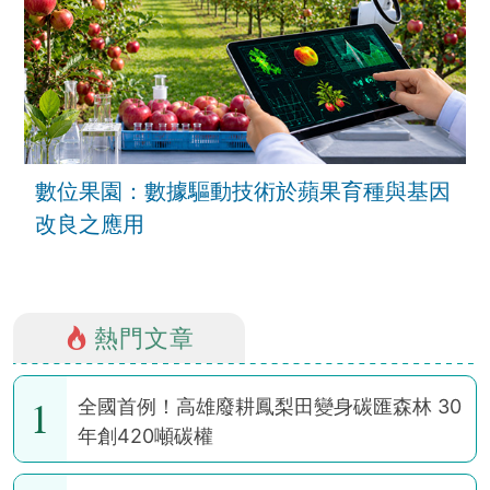
數位果園：數據驅動技術於蘋果育種與基因
改良之應用
熱門文章
1
全國首例！高雄廢耕鳳梨田變身碳匯森林 30
年創420噸碳權