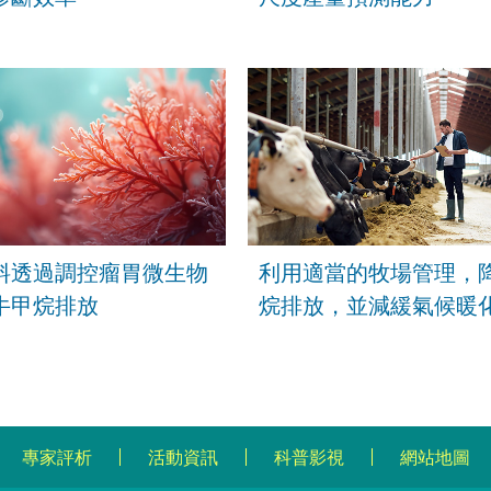
料透過調控瘤胃微生物
利用適當的牧場管理，
牛甲烷排放
烷排放，並減緩氣候暖
專家評析
活動資訊
科普影視
網站地圖