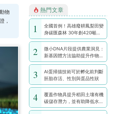
熱門文章
動物
證，
1
全國首例！高雄廢耕鳳梨田變
身碳匯森林 30年創420噸碳
權
2
微小DNA片段提供農業洞見：
新基因體方法協助提升作物韌
性
3
AI蛋掃描技術可於孵化前判斷
胚胎存活、性別與蛋品性狀
4
覆蓋作物具提升稻田土壤有機
碳儲存潛力，並有助降低水稻
耕作全球暖化潛勢