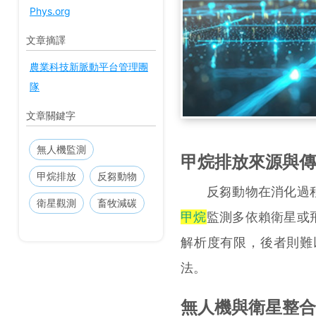
Phys.org
文章摘譯
農業科技新脈動平台管理團
隊
文章關鍵字
無人機監測
甲烷排放來源與傳
甲烷排放
反芻動物
反芻動物在消化過程
衛星觀測
畜牧減碳
甲烷
監測多依賴衛星或
解析度有限，後者則難
法。
無人機與衛星整合