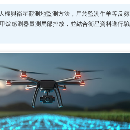
無人機與衛星觀測地監測方法，用於監測牛羊等反芻
甲烷感測器量測局部排放，並結合衛星資料進行驗