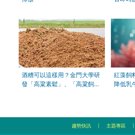
酒糟可以這樣用？金門大學研
紅藻飼
發「高粱素鬆」、「高粱飼
降低乳
料」降低5成甲烷排放
趨勢快訊
主題專區