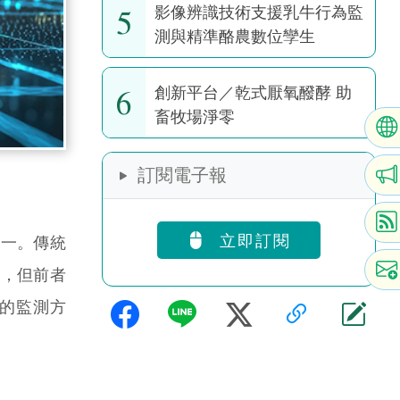
5
影像辨識技術支援乳牛行為監
測與精準酪農數位孿生
6
創新平台／乾式厭氧醱酵 助
畜牧場淨零
訂閱電子報
立即訂閱
之一。傳統
量，但前者
的監測方