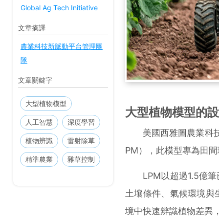
Global Ag Tech Initiative
文章摘譯
農業科技新脈動平台管理團
隊
文章關鍵字
大型植物模型
大型植物模型的設
人工智慧
深度學習
美國西雅圖農業科技公司Car
植物辨識
雷射除草
PM），此模型專為田
精準農業
雜草控制
LPM以超過1.5億
土壤條件、氣候環境與
境中快速辨識植物差異