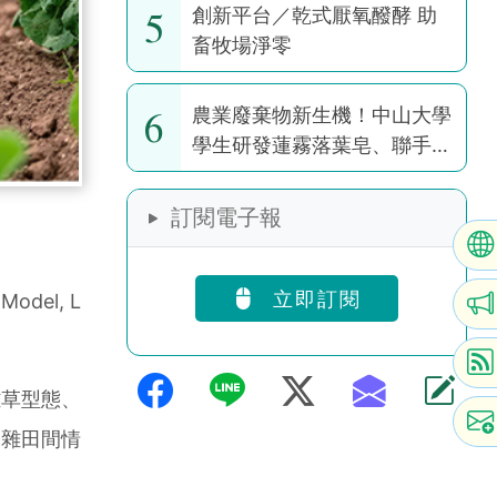
5
創新平台／乾式厭氧醱酵 助
畜牧場淨零
6
農業廢棄物新生機！中山大學
學生研發蓮霧落葉皂、聯手果
園推醜芭樂茶包
訂閱電子報
立即訂閱
del, L
雜草型態、
複雜田間情