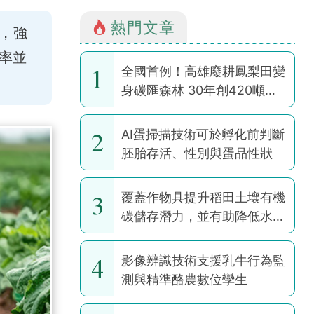
熱門文章
，強
率並
1
全國首例！高雄廢耕鳳梨田變
身碳匯森林 30年創420噸碳
權
2
AI蛋掃描技術可於孵化前判斷
胚胎存活、性別與蛋品性狀
3
覆蓋作物具提升稻田土壤有機
碳儲存潛力，並有助降低水稻
耕作全球暖化潛勢
4
影像辨識技術支援乳牛行為監
測與精準酪農數位孿生