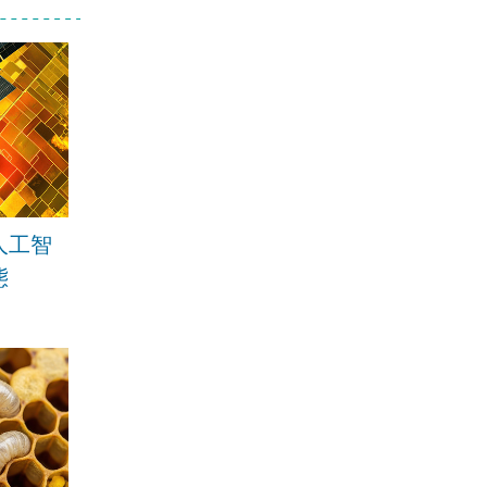
人工智
態