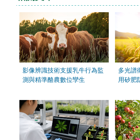
影像辨識技術支援乳牛行為監
多光譜
測與精準酪農數位孿生
用矽肥