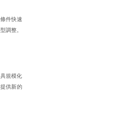
區條件快速
模型調整。
。
具規模化
度提供新的