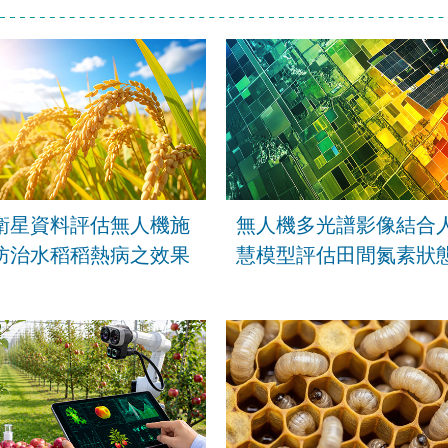
衛星資料評估無人機施
無人機多光譜影像結合
防治水稻稻熱病之效果
慧模型評估田間氮素狀