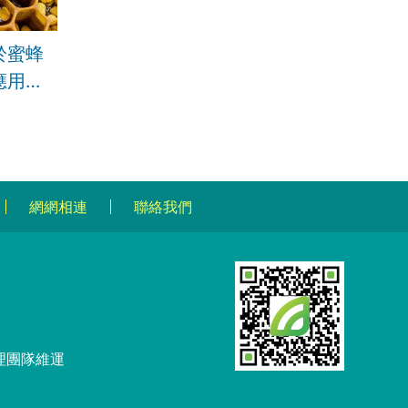
於蜜蜂
應用潛
網網相連
聯絡我們
理團隊維運