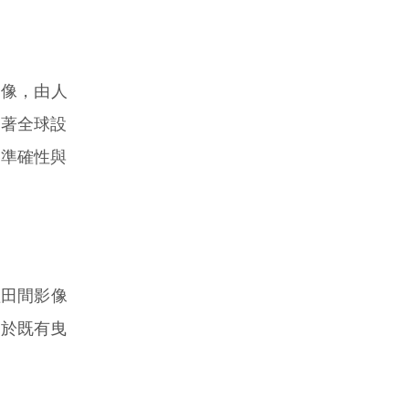
影像，由人
隨著全球設
識準確性與
理田間影像
用於既有曳