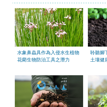
水象鼻蟲具作為入侵水生植物
聆聽腳
花藺生物防治工具之潛力
土壤健