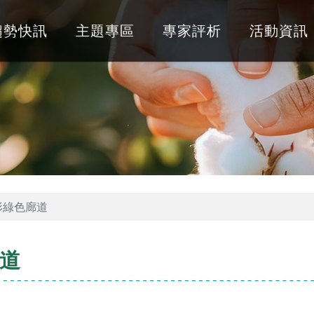
趨勢快訊
主題專區
專家評析
活動資訊
形綠色廊道
道