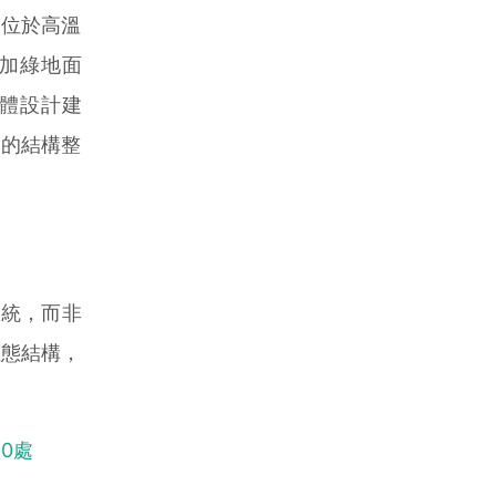
位於高溫
加綠地面
體設計建
絡的結構整
系統，而非
生態結構，
0處