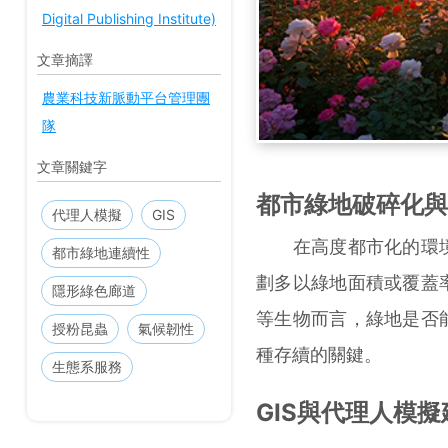
Digital Publishing Institute)
文章摘譯
農業科技新脈動平台管理團
隊
文章關鍵字
都市綠地破碎化與
代理人模擬
GIS
在高度都市化的環境
都市綠地連續性
劃多以綠地面積或覆蓋
隱形綠色廊道
等生物而言，綠地是否
授粉昆蟲
氣候韌性
種存續的關鍵。
生態系服務
GIS與代理人模