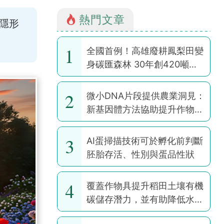
熱門文章
隱形
。
1
全國首例！高雄廢耕鳳梨田變
身碳匯森林 30年創420噸碳
權
2
微小DNA片段提供農業洞見：
新基因體方法協助提升作物韌
性
3
AI蛋掃描技術可於孵化前判斷
胚胎存活、性別與蛋品性狀
4
覆蓋作物具提升稻田土壤有機
碳儲存潛力，並有助降低水稻
耕作全球暖化潛勢