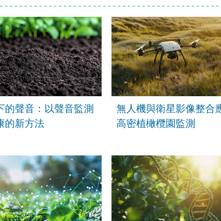
下的聲音：以聲音監測
無人機與衛星影像整合
康的新方法
高密植橄欖園監測