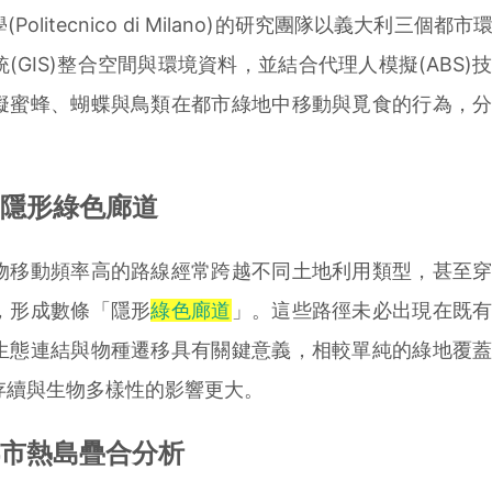
itecnico di Milano)的研究團隊以義大利三個都
(GIS)整合空間與環境資料，並結合代理人模擬(ABS)
擬蜜蜂、蝴蝶與鳥類在都市綠地中移動與覓食的行為，
隱形綠色廊道
移動頻率高的路線經常跨越不同土地利用類型，甚至穿
，形成數條「隱形
綠色廊道
」。這些路徑未必出現在既
生態連結與物種遷移具有關鍵意義，相較單純的綠地覆
存續與生物多樣性的影響更大。
市熱島疊合分析