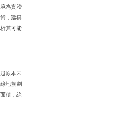
市環境為實證
技術，建構
分析其可能
越原本未
有綠地規劃
蓋面積，綠