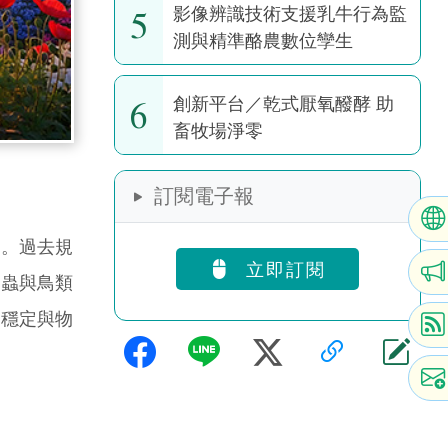
5
影像辨識技術支援乳牛行為監
測與精準酪農數位孿生
6
創新平台／乾式厭氧醱酵 助
畜牧場淨零
訂閱電子報
。過去規
立即訂閱
昆蟲與鳥類
系穩定與物