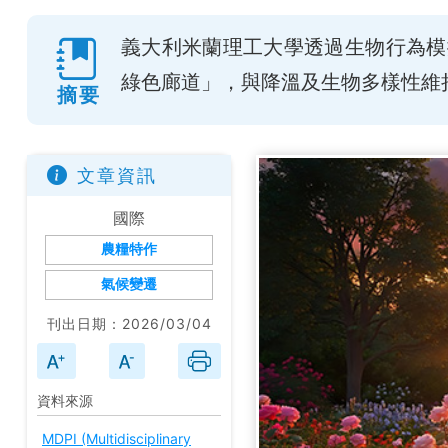
義大利米蘭理工大學透過生物行為模
綠色廊道」，與降溫及生物多樣性維
摘要
文章資訊
國際
農糧特作
氣候變遷
刊出日期：2026/03/04
資料來源
MDPI (Multidisciplinary