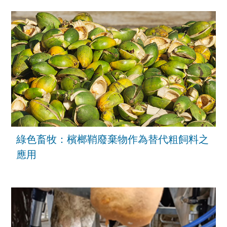
綠色畜牧：檳榔鞘廢棄物作為替代粗飼料之
應用