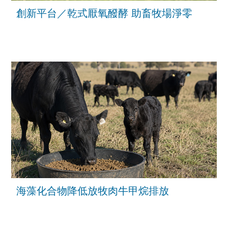
創新平台／乾式厭氧醱酵 助畜牧場淨零
海藻化合物降低放牧肉牛甲烷排放