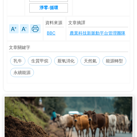
淨零-循環
資料來源
文章摘譯
BBC
農業科技新脈動平台管理團隊
文章關鍵字
乳牛
生質甲烷
厭氧消化
天然氣
能源轉型
永續能源