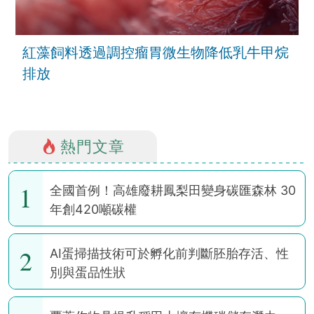
紅藻飼料透過調控瘤胃微生物降低乳牛甲烷
排放
熱門文章
1
全國首例！高雄廢耕鳳梨田變身碳匯森林 30
年創420噸碳權
2
AI蛋掃描技術可於孵化前判斷胚胎存活、性
別與蛋品性狀