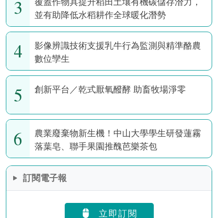
3
覆蓋作物具提升稻田土壤有機碳儲存潛力，
並有助降低水稻耕作全球暖化潛勢
4
影像辨識技術支援乳牛行為監測與精準酪農
數位孿生
5
創新平台／乾式厭氧醱酵 助畜牧場淨零
6
農業廢棄物新生機！中山大學學生研發蓮霧
落葉皂、聯手果園推醜芭樂茶包
訂閱電子報
立即訂閱