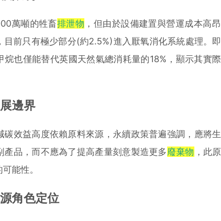
00萬噸的牲畜
排泄物
，但由於設備建置與營運成本高昂
目前只有極少部分(約2.5%)進入厭氧消化系統處理。
甲烷也僅能替代英國天然氣總消耗量的18%，顯示其實
展邊界
碳效益高度依賴原料來源，永續政策普遍強調，應將生
副產品，而不應為了提高產量刻意製造更多
廢棄物
，此
的可能性。
源角色定位