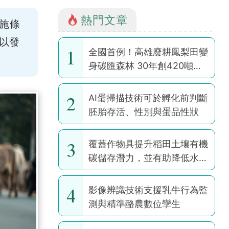
熱門文章
施條
以發
1
全國首例！高雄廢耕鳳梨田變
身碳匯森林 30年創420噸碳
權
2
AI蛋掃描技術可於孵化前判斷
胚胎存活、性別與蛋品性狀
3
覆蓋作物具提升稻田土壤有機
碳儲存潛力，並有助降低水稻
耕作全球暖化潛勢
4
影像辨識技術支援乳牛行為監
測與精準酪農數位孿生