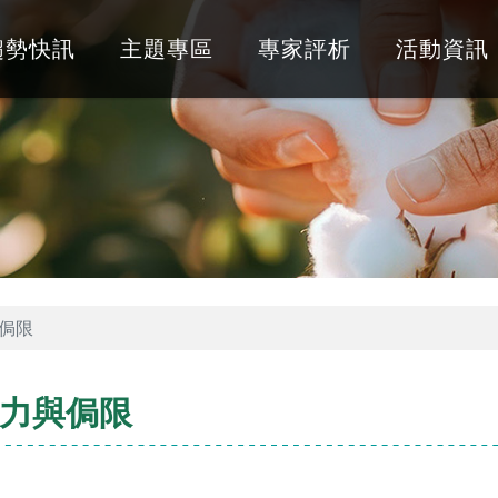
趨勢快訊
主題專區
專家評析
活動資訊
侷限
力與侷限