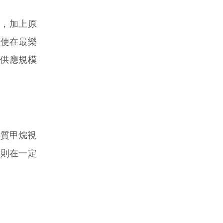
，加上原
即使在最樂
際供應規模
質甲烷視
原則在一定