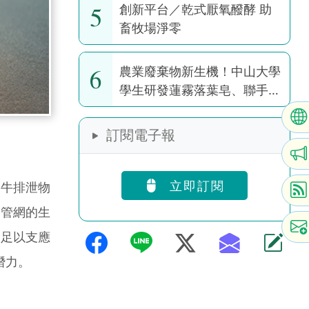
5
創新平台／乾式厭氧醱酵 助
畜牧場淨零
6
農業廢棄物新生機！中山大學
學生研發蓮霧落葉皂、聯手果
園推醜芭樂茶包
訂閱電子報
立即訂閱
牛排泄物
氣管網的生
烷足以支應
潛力。