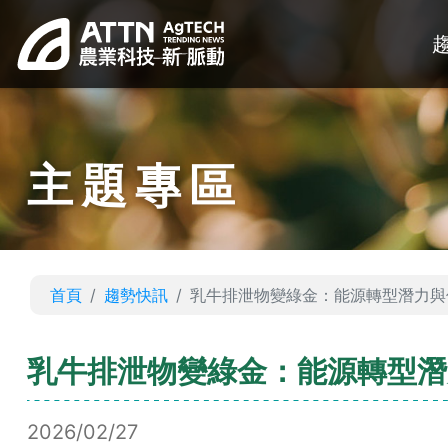
主題專區
首頁
趨勢快訊
乳牛排泄物變綠金：能源轉型潛力與
乳牛排泄物變綠金：能源轉型潛
2026/02/27