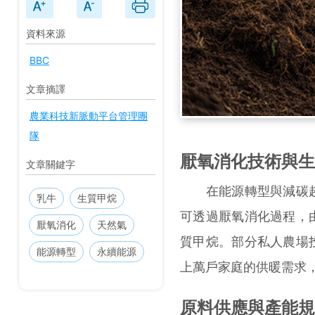
資料來源
BBC
文章摘譯
農業科技新脈動平台管理團
隊
厭氧消化技術與生
文章關鍵字
在能源轉型與減碳趨
乳牛
生質甲烷
可透過厭氧消化過程，
厭氧消化
天然氣
質甲烷。部分私人農場
能源轉型
永續能源
上萬戶家庭的供暖需求
原料供應與產能規