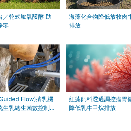
台／乾式厭氧醱酵 助
海藻化合物降低放牧肉
淨零
排放
uided Flow)擠乳機
紅藻飼料透過調控瘤胃
統生乳總生菌數控制技
降低乳牛甲烷排放