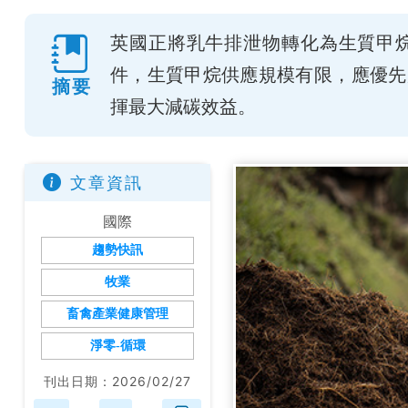
英國正將乳牛排泄物轉化為生質甲
件，生質甲烷供應規模有限，應優先
摘要
揮最大減碳效益。
文章資訊
國際
趨勢快訊
牧業
畜禽產業健康管理
淨零-循環
刊出日期：2026/02/27