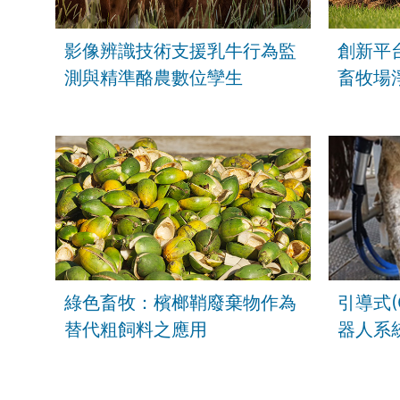
影像辨識技術支援乳牛行為監
創新平
測與精準酪農數位孿生
畜牧場
綠色畜牧：檳榔鞘廢棄物作為
引導式(G
替代粗飼料之應用
器人系
術