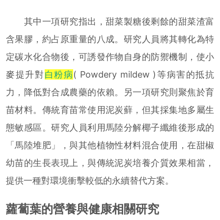
其中一項研究指出，甜菜製糖後剩餘的甜菜渣富
含果膠，約占原重量的八成。研究人員將其轉化為特
定碳水化合物後，可誘發作物自身的防禦機制，使小
麥提升對
白粉病
( Powdery mildew )等病害的抵抗
力，降低對合成農藥的依賴。另一項研究則聚焦於育
苗材料。傳統育苗常使用泥炭蘚，但其採集地多屬生
態敏感區。研究人員利用馬陸分解椰子纖維後形成的
「馬陸堆肥」，與其他植物性材料混合使用，在甜椒
幼苗的生長表現上，與傳統泥炭培養介質效果相當，
提供一種對環境衝擊較低的永續替代方案。
蘿蔔葉的營養與健康相關研究