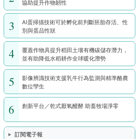
協助提升作物韌性
3
AI蛋掃描技術可於孵化前判斷胚胎存活、性
別與蛋品性狀
4
覆蓋作物具提升稻田土壤有機碳儲存潛力，
並有助降低水稻耕作全球暖化潛勢
5
影像辨識技術支援乳牛行為監測與精準酪農
數位孿生
6
創新平台／乾式厭氧醱酵 助畜牧場淨零
訂閱電子報