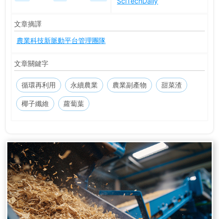
SciTechDaily
文章摘譯
農業科技新脈動平台管理團隊
文章關鍵字
循環再利用
永續農業
農業副產物
甜菜渣
椰子纖維
蘿蔔葉