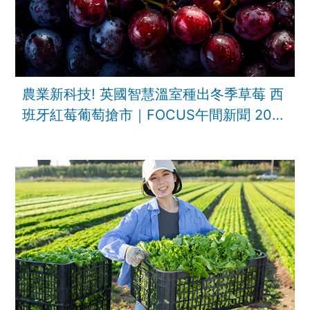
農業新科技! 英國智慧溫室種出冬季草莓 西
班牙紅莓葡萄搶市｜FOCUS午間新聞 202