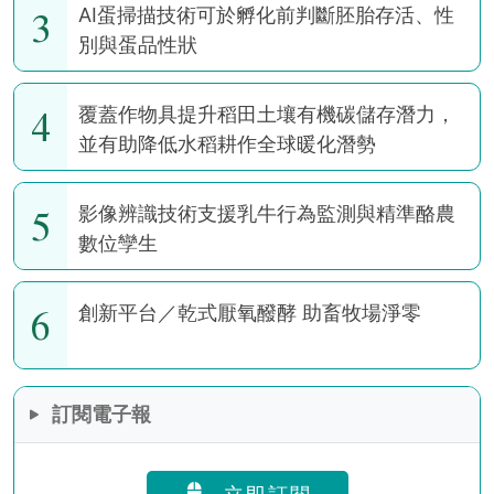
3
AI蛋掃描技術可於孵化前判斷胚胎存活、性
別與蛋品性狀
4
覆蓋作物具提升稻田土壤有機碳儲存潛力，
並有助降低水稻耕作全球暖化潛勢
5
影像辨識技術支援乳牛行為監測與精準酪農
數位孿生
6
創新平台／乾式厭氧醱酵 助畜牧場淨零
訂閱電子報