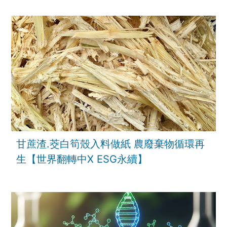
甘蔗渣.茭白筍殼入料做紙 農廢棄物循環再
生【世界翻轉中X ESG永續】