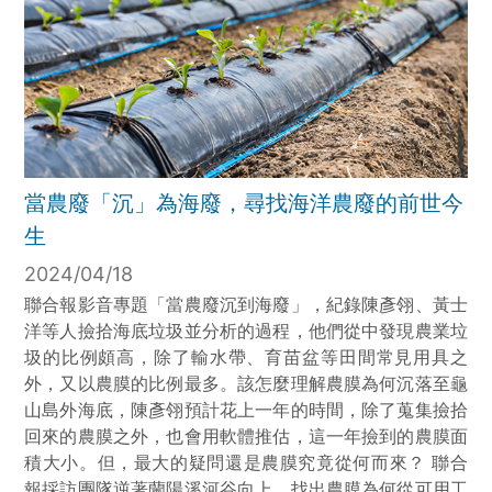
當農廢「沉」為海廢，尋找海洋農廢的前世今
生
2024/04/18
聯合報影音專題「當農廢沉到海廢」，紀錄陳彥翎、黃士
洋等人撿拾海底垃圾並分析的過程，他們從中發現農業垃
圾的比例頗高，除了輸水帶、育苗盆等田間常見用具之
外，又以農膜的比例最多。該怎麼理解農膜為何沉落至龜
山島外海底，陳彥翎預計花上一年的時間，除了蒐集撿拾
回來的農膜之外，也會用軟體推估，這一年撿到的農膜面
積大小。但，最大的疑問還是農膜究竟從何而來？ 聯合
報採訪團隊逆著蘭陽溪河谷向上，找出農膜為何從可用工