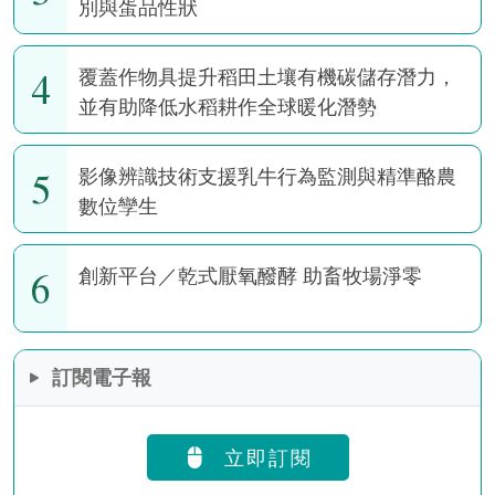
別與蛋品性狀
4
覆蓋作物具提升稻田土壤有機碳儲存潛力，
並有助降低水稻耕作全球暖化潛勢
5
影像辨識技術支援乳牛行為監測與精準酪農
數位孿生
6
創新平台／乾式厭氧醱酵 助畜牧場淨零
訂閱電子報
立即訂閱