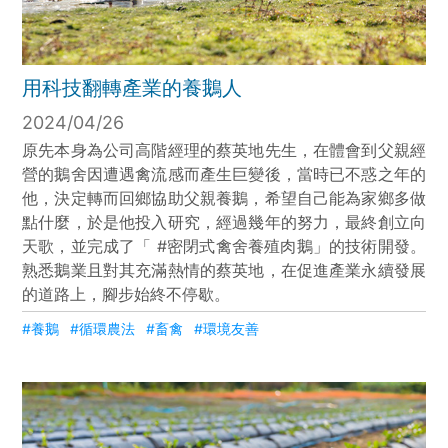
用科技翻轉產業的養鵝人
2024/04/26
原先本身為公司高階經理的蔡英地先生，在體會到父親經
營的鵝舍因遭遇禽流感而產生巨變後，當時已不惑之年的
他，決定轉而回鄉協助父親養鵝，希望自己能為家鄉多做
點什麼，於是他投入研究，經過幾年的努力，最終創立向
天歌，並完成了「 #密閉式禽舍養殖肉鵝」的技術開發。
熟悉鵝業且對其充滿熱情的蔡英地，在促進產業永續發展
的道路上，腳步始終不停歇。
#養鵝
#循環農法
#畜禽
#環境友善