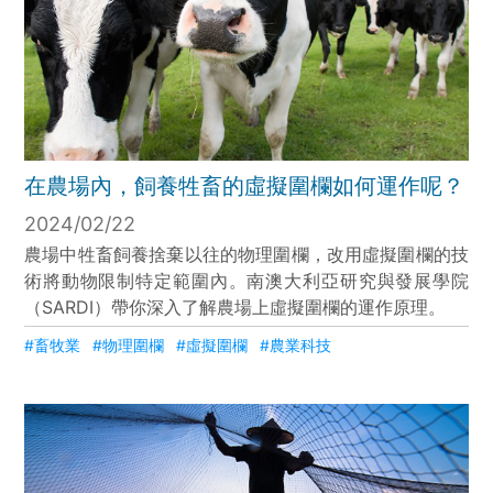
在農場內，飼養牲畜的虛擬圍欄如何運作呢？
2024/02/22
農場中牲畜飼養捨棄以往的物理圍欄，改用虛擬圍欄的技
術將動物限制特定範圍內。南澳大利亞研究與發展學院
（SARDI）帶你深入了解農場上虛擬圍欄的運作原理。
#畜牧業
#物理圍欄
#虛擬圍欄
#農業科技