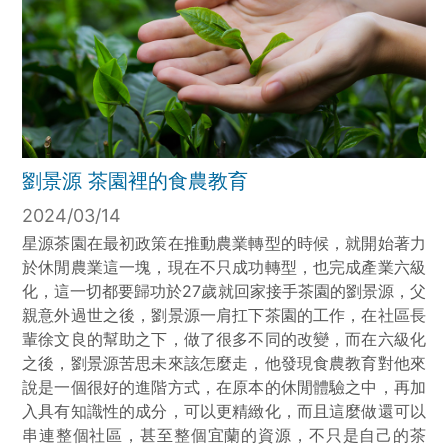
劉景源 茶園裡的食農教育
2024/03/14
星源茶園在最初政策在推動農業轉型的時候，就開始著力
於休閒農業這一塊，現在不只成功轉型，也完成產業六級
化，這一切都要歸功於27歲就回家接手茶園的劉景源，父
親意外過世之後，劉景源一肩扛下茶園的工作，在社區長
輩徐文良的幫助之下，做了很多不同的改變，而在六級化
之後，劉景源苦思未來該怎麼走，他發現食農教育對他來
說是一個很好的進階方式，在原本的休閒體驗之中，再加
入具有知識性的成分，可以更精緻化，而且這麼做還可以
串連整個社區，甚至整個宜蘭的資源，不只是自己的茶