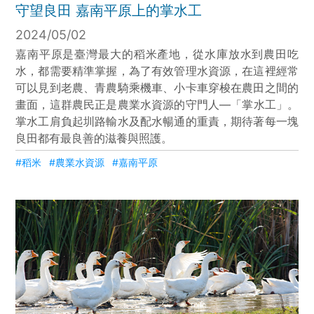
守望良田 嘉南平原上的掌水工
2024/05/02
嘉南平原是臺灣最大的稻米產地，從水庫放水到農田吃
水，都需要精準掌握，為了有效管理水資源，在這裡經常
可以見到老農、青農騎乘機車、小卡車穿梭在農田之間的
畫面，這群農民正是農業水資源的守門人—「掌水工」。
掌水工肩負起圳路輸水及配水暢通的重責，期待著每一塊
良田都有最良善的滋養與照護。
#稻米
#農業水資源
#嘉南平原