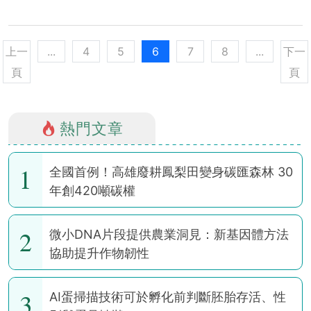
上一
...
4
5
6
7
8
...
下一
頁
頁
熱門文章
1
全國首例！高雄廢耕鳳梨田變身碳匯森林 30
年創420噸碳權
2
微小DNA片段提供農業洞見：新基因體方法
協助提升作物韌性
3
AI蛋掃描技術可於孵化前判斷胚胎存活、性