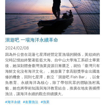
洄遊吧 一場海洋永續革命
2024/02/08
因為外公曾在花蓮七星潭經營定置漁場的關係，黃紋綺的
兒時記憶始終繫著藍藍大海。自中山大學海工系碩士畢業
後，她深刻體會臺灣漁業資源日漸匱乏，就怕「臺灣只有
海鮮文化沒有海洋文化」，她放棄了拿高額獎學金出國進
修的機會，回到七星潭，創立「洄遊吧 Fish Bar」，以食
魚教育、永續海洋為核心，除了帶領民眾的體驗漁村風
貌，她也將學術知識與海洋教育結合，推廣在地友善捕撈
漁法，讓海洋永續的觀念持續擴大。
#海洋永續
#友善漁法
#漁業