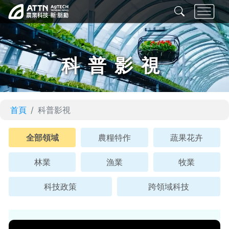
科普影視
首頁
科普影視
全部領域
農糧特作
蔬果花卉
林業
漁業
牧業
科技政策
跨領域科技