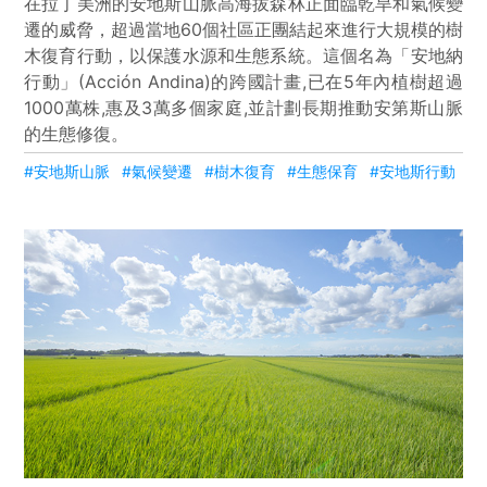
在拉丁美洲的安地斯山脈高海拔森林正面臨乾旱和氣候變
遷的威脅，超過當地60個社區正團結起來進行大規模的樹
木復育行動，以保護水源和生態系統。這個名為「安地納
行動」(Acción Andina)的跨國計畫,已在5年內植樹超過
1000萬株,惠及3萬多個家庭,並計劃長期推動安第斯山脈
的生態修復。
#安地斯山脈
#氣候變遷
#樹木復育
#生態保育
#安地斯行動