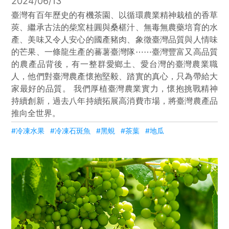
2024/06/13
臺灣有百年歷史的有機茶園、以循環農業精神栽植的香草
莢、繼承古法的柴窯桂圓與桑椹汁、無毒無農藥培育的水
產、美味又令人安心的國產豬肉、象徵臺灣品質與人情味
的芒果、一條龍生產的蕃薯臺灣隊⋯⋯臺灣豐富又高品質
的農產品背後，有一整群愛鄉土、愛台灣的臺灣農業職
人，他們對臺灣農產懷抱堅毅、踏實的真心，只為帶給大
家最好的品質。 我們厚植臺灣農業實力，懷抱挑戰精神
持續創新，過去八年持續拓展高消費市場，將臺灣農產品
推向全世界。
#冷凍水果
#冷凍石斑魚
#黑蜆
#茶葉
#地瓜