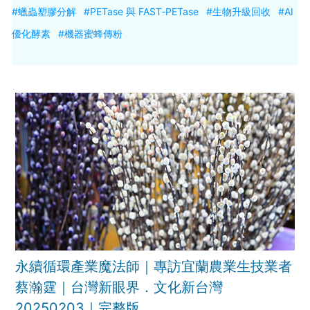
#蠟蟲塑膠分解
#PETase 與 FAST‑PETase
#生物升級回收
#AI
優化酵素
#機器蜜蜂傳粉
永續循環產業魔法師｜專訪宜蘭農業生技業者
蔡瀚霆｜台灣新眼界．文化新台灣
20250203｜完整版