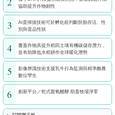
2
協助提升作物韌性
3
AI蛋掃描技術可於孵化前判斷胚胎存活、性
別與蛋品性狀
4
覆蓋作物具提升稻田土壤有機碳儲存潛力，
並有助降低水稻耕作全球暖化潛勢
5
影像辨識技術支援乳牛行為監測與精準酪農
數位孿生
6
創新平台／乾式厭氧醱酵 助畜牧場淨零