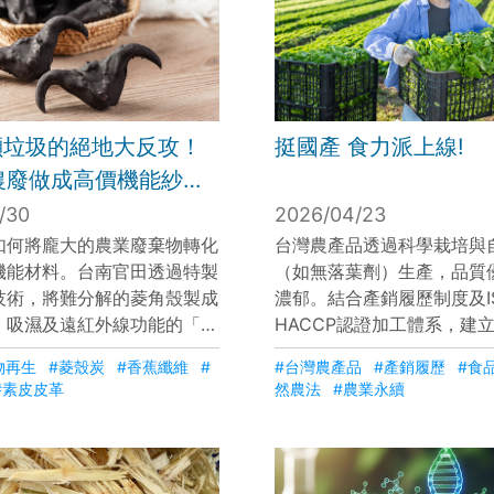
 噸垃圾的絕地大反攻！
挺國產 食力派上線!
農廢做成高價機能紗，
兆元產業就在田野間 台
/30
2026/04/23
再生技術超震撼，能減
如何將龐大的農業廢棄物轉化
台灣農產品透過科學栽培與
機能材料。台南官田透過特製
（如無落葉劑）生產，品質
還能做電池│主播 苑曉
技術，將難分解的菱角殼製成
濃郁。結合產銷履歷制度及I
台灣新思路】
、吸濕及遠紅外線功能的「菱
HACCP認證加工體系，建
121│三立iNEWS
並成功應用於高級寢具。同
餐桌的完整監管機制。相較
物再生
#菱殼炭
#香蕉纖維
#
#台灣農產品
#產銷履歷
#食
研發出從香蕉假莖萃取纖維的
國產農產具備新鮮、安全與
#素皮皮革
然農法
#農業永續
製出吸水性優於棉花的機能紗
優勢，展現市場競爭力，並
「素皮」，吸引國際知名運動
風味推向國際。
，展現農業廢棄物邁向兆元產
潛力。