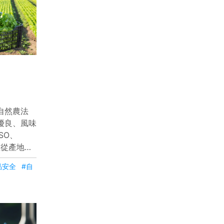
自然農法
優良、風味
SO、
立從產地到
進口產品，
品安全
#自
檢驗透明等
將在地優質