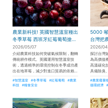
農業新科技! 英國智慧溫室種出
5000
冬季草莓 西班牙紅莓葡萄搶市
台灣把
｜FOCUS午間新聞 20260109
下一個
2026/05/07
2026/04
灣農廢
介紹農業科技如何突破氣候限制，翻轉
探討台灣
傳統耕作模式。英國運用智慧溫室技
為高價值
少碳排
術，透過精準的環境控制在冬季成功產
高溫碳化
琬│【
出在地草莓，減少對進口貿易的依賴並
具備除臭
20260
降低碳足跡。西班牙則透過自然育種技
殼炭」，
#智慧溫室
#冬季草莓
#紅莓葡萄
#農業
#農業廢棄
術，研發出融合紅莓風味且具備高抗氧
時，台灣
科技
#糧食安全
循環經濟
化營養價值的「紅莓葡萄」。這些創新
技術，產
不僅豐富了市場選擇，更展現了智慧農
線與環保
業在確保糧食安全與推動永續轉型中的
品牌合作
關鍵角色。
業的巨大