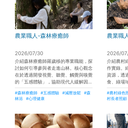
農業職人-森林療癒師
農業職
2026/07/30
2026/07
介紹森林療癒師羅歲移的專業職能，探
介紹農村
討如何引導參與者走進山林。核心觀念
作實錄。
在於透過開發視覺、聽覺、觸覺與嗅覺
資源，透
的「五感體驗」，協助現代人緩解因忙
食、綠場
碌生活產生的焦慮、壓力與失眠。透過
村長者 
#森林療癒師
#五感體驗
#減壓放鬆
#森
#農村綠色
引導深呼吸與大自然建立連結，森林療
活動與營
林浴
#心理健康
村長者照顧
癒不僅能帶來生理的放鬆，更能協助參
需求，更
與者釋放深層情感、告別遺憾，重拾心
展現出農
靈的平靜與生命動力。
價值與轉