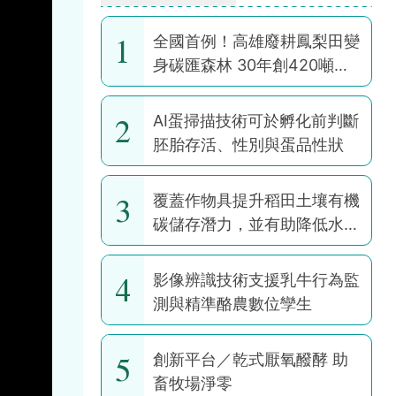
1
全國首例！高雄廢耕鳳梨田變
身碳匯森林 30年創420噸碳
權
2
AI蛋掃描技術可於孵化前判斷
胚胎存活、性別與蛋品性狀
3
覆蓋作物具提升稻田土壤有機
碳儲存潛力，並有助降低水稻
耕作全球暖化潛勢
4
影像辨識技術支援乳牛行為監
測與精準酪農數位孿生
5
創新平台／乾式厭氧醱酵 助
畜牧場淨零