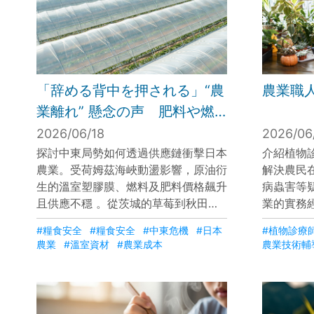
「辞める背中を押される」“農
農業職
業離れ” 懸念の声 肥料や燃
料の高騰と資材不足で食を支
2026/06/18
2026/06
える現場にも中東危機の影響
探討中東局勢如何透過供應鏈衝擊日本
介紹植物
農業。受荷姆茲海峽動盪影響，原油衍
解決農民
【報道特集】｜TBS NEWS
生的溫室塑膠膜、燃料及肥料價格飆升
病蟲害等
DIG
且供應不穩 。從茨城的草莓到秋田的
業的實務
稻米，農家正面臨成本大增與產量下滑
定植後的
#糧食安全
#糧食安全
#中東危機
#日本
#植物診療
的雙重打擊 。這波危機恐加速高齡農
疽病危機
農業
#溫室資材
#農業成本
農業技術輔
民的「廢耕潮」，威脅日本糧食自給，
減少了農
呼籲社會重新思考本土農業的生存價值
專業知識
。
農業經營