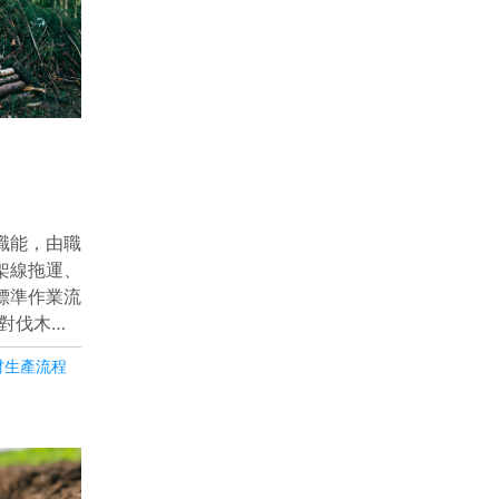
職能，由職
架線拖運、
標準作業流
眾對伐木即
後吸收二氧
材生產流程
過計畫性的
林更新」，