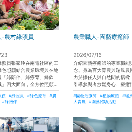
人-農村綠照員
農業職人-園藝療癒師
/23
2026/07/16
綠照員張家玲在南電社區的工
介紹園藝療癒師的專業職能
綠色照顧結合農業環境與在地
念。身為百大青農與瑞風農
過「綠陪伴、綠療育、綠飲
力於擔任人與自然間的橋樑
域」四大面向，全方位照顧農
引導參與者放鬆身心、療癒
。透過關懷式服務、植栽療育
了與伊甸基金會合作的成功
照顧
#綠照員
#綠色療育
#農
#園藝治療師
#植物療癒
#瑞
養餐食，不僅滿足長輩的生理
園藝如何轉化為社會價值，
#綠陪伴
大青農
#園藝體驗活動
賦予其生活目標與生命動力，
植物的過程中，人們也能學
村環境在老齡化社會中的溫暖
與理解自己，讓植物成為傳
化力量 。
望的媒介。