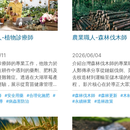
人-植物診療師
農業職人-森林伐木師
/11
2026/06/04
診療師的專業工作，他致力於
介紹台灣森林伐木師的專業
在耕作中遇到的藥劑、肥料及
人鄭傳承分享從鏈鋸伐倒、
疑難雜症。透過在大湖草莓產
去枝造材到運輸至儲木場的
經驗，展示從育苗健康管理、
程 。影片核心在於導正大
營養監測，到面對萎凋病與炭
破壞的誤解，強調樹木老化
師
#安全用藥
#合理化施肥
#
#森林伐木師
#森林更新
#木
時的專業介入。這份工作不僅
化碳的能力會下降，必須透
導
#病蟲害防治
#永續林業
#造林政策
業生產的損失與浪費，更透過
伐採與後續造林來推動「森
的實踐，守護作物生長並傳承
使木材資源能永續循環利用
。