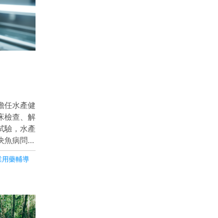
擔任水產健
床檢查、解
試驗，水產
決魚病問題
 。觀眾能
業用藥輔導
謹流程，以
民減少損失
色