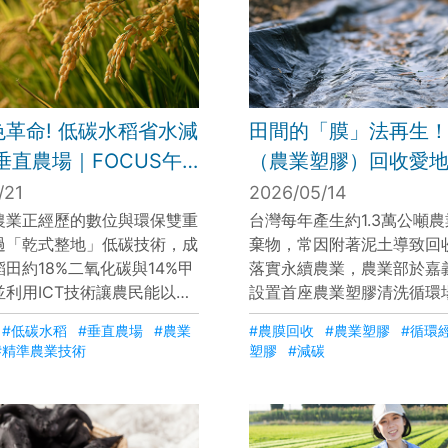
革命! 低碳水稻省水減
田間的「膜」法再生
垂直農場｜FOCUS午
（農業塑膠）回收愛
0260519
/21
2026/05/14
農業正經歷的數位與環保雙重
台灣每年產生約1.3萬公噸
過「乾式整地」低碳技術，成
棄物，常因附著泥土導致回
田約18%二氧化碳與14%甲
落實永續農業，農業部於嘉
並利用ICT技術讓農民能以手
設置首座農業塑膠清洗循環
管水位。此外，室內垂直農場
碎、清洗與乾燥技術，將廢
#低碳水稻
#垂直農場
#農業
#農膜回收
#農業塑膠
#循環
據精算生長配方，實現產量翻
高價值的再生塑膠粒子。這
#精準農業技術
塑膠
#減碳
穩產。這些創新技術有效應對
能減少70%至80%的碳排
與高齡缺工問題，為青農與農
廢變身為洗髮精瓶與花盆原
注入新動能。
業資源全循環的目標。