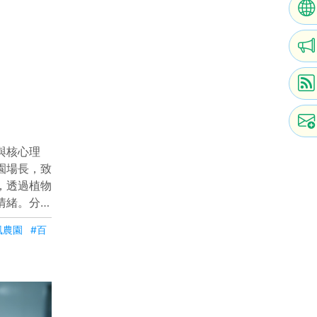
與核心理
園場長，致
，透過植物
情緒。分享
案例，展示
風農園
#百
強調在照顧
會如何照顧
達溫度與希