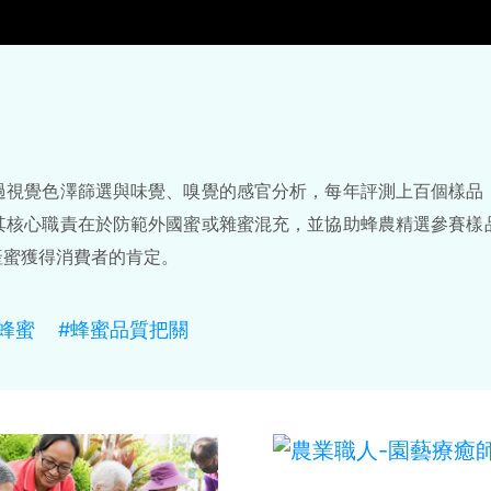
過視覺色澤篩選與味覺、嗅覺的感官分析，每年評測上百個樣品
其核心職責在於防範外國蜜或雜蜜混充，並協助蜂農精選參賽樣
產蜜獲得消費者的肯定。
蜂蜜
#蜂蜜品質把關