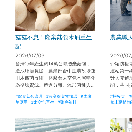
菇菇不息！廢棄菇包木屑重生
農業職
記
2026/07/09
2026/07
台灣每年產生約14萬公噸廢棄菇包，
介紹防檢
造成環境負擔。農業部台中區農改場運
運站第一
用木黴菌技術，將廢棄太空包木屑轉化
升犬隻偵
為循環資源。透過分離、添加菌種與烘
能，共同
乾處理，木屑可再生為栽培介質、能源
品，防止
#廢棄菇包處理
#農業廢棄物循環
#木黴
#檢疫犬
燃料，或作為雞舍墊料以降低臭味並提
調檢疫犬
菌應用
#太空包再生
#雞舍墊料
禁止動植物
升育成率，最後再製成堆肥回饋農田，
報的最後
實現「菇菇不息」的農業循環經濟。
疫犬從訓
現農業防