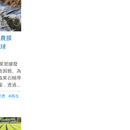
！農膜
地球
農業塑膠廢
收困難。為
義東石輔導
場，透過破
農膜轉化為
經濟
#再生
項技術不僅
放，更讓農
料，達成農