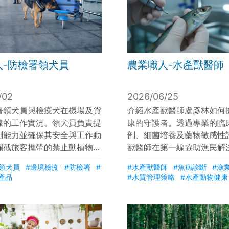
人-防檢署領犬員
農業職人-水產獸醫師
/02
2026/06/25
署領犬員與檢疫犬在機場及貨
介紹水產獸醫師盧彥林如何
線的工作實況。領犬員負責提
康的守護者。透過專業的臨
測能力並確保其安全與工作動
剖、細菌培養及藥物敏感性
攔截旅客攜帶的禁止動植物產
獸醫師在第一線協助漁民解
境外病蟲害侵入台灣。影片強
並輔導正確用藥與水質管理
#領犬員
#邊境檢疫
#防檢署
#
#水產獸醫師
#魚病診斷
#漁
是守住旅客錢包、提醒主動申
藉此了解從檢驗到追蹤的嚴
產品
#水質管理策略
#水產動物健康
防線，同時分享了領犬員與檢
及醫師在確保食安、協助漁
練到退休領養的深厚情感，展
並提升收成效益中的關鍵角
疫職人的專業與使命。