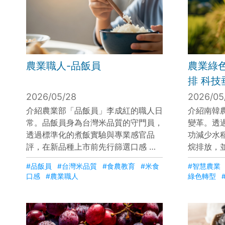
農業職人-品飯員
農業綠色
排 科技
間新聞 2
2026/05/28
2026/05
介紹農業部「品飯員」李成紅的職人日
介紹南韓
常。品飯員身為台灣米品質的守門員，
變革。透
透過標準化的煮飯實驗與專業感官品
功減少水稻
評，在新品種上市前先行篩選口感 。
烷排放，
除研究外，他們也深入食農教育，引導
機遠端控
#品飯員
#台灣米品質
#食農教育
#米食
#智慧農業
民眾與外國學生認識台灣米在香氣、外
透過大數
口感
#農業職人
綠色轉型
型與口感上的多樣特色，展現專業職人
倍且全年
對守護在地優質米食文化的熱忱與使命
氣候變遷
感
業競爭力