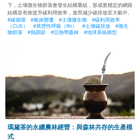
下，土壤微生物群落會發生結構重組，形成更穩定的網路
結構並有效提升碳利用效率，進而減少碳排放至大氣中。
#碳循環
#氣候變遷
#土壤微生物
#碳利用效率
（CUE）
#異營性呼吸（Rh）
#土壤碳排放
#微生
物群落
#熱調節
#亞熱帶森林
#地球系統模型
瑪黛茶的永續農林經營：與森林共存的生產模
式