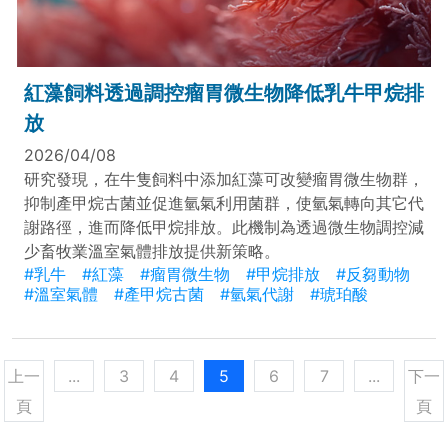
紅藻飼料透過調控瘤胃微生物降低乳牛甲烷排
放
2026/04/08
研究發現，在牛隻飼料中添加紅藻可改變瘤胃微生物群，
抑制產甲烷古菌並促進氫氣利用菌群，使氫氣轉向其它代
謝路徑，進而降低甲烷排放。此機制為透過微生物調控減
少畜牧業溫室氣體排放提供新策略。
#乳牛
#紅藻
#瘤胃微生物
#甲烷排放
#反芻動物
#溫室氣體
#產甲烷古菌
#氫氣代謝
#琥珀酸
上一
...
3
4
5
6
7
...
下一
頁
頁