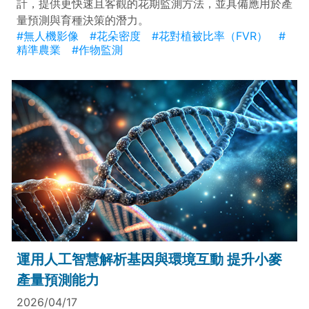
計，提供更快速且客觀的花期監測方法，並具備應用於產
量預測與育種決策的潛力。
#無人機影像
#花朵密度
#花對植被比率（FVR）
#
精準農業
#作物監測
運用人工智慧解析基因與環境互動 提升小麥
產量預測能力
2026/04/17