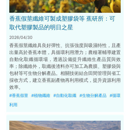
香蕉假莖纖維可製成塑膠袋等 蕉研所：可
取代塑膠製品的明日之星
2026/04/30
香蕉假莖纖維具良好彈性、抗張強度與吸濕特性，且產
出量高於香蕉本體，具循環利用潛力；農糧署輔導建置
自動化取纖循環場，透過設備提升纖維生產品質與效
率；除纖維外，取纖後渣料亦可加工為農膜、塑膠袋與
包材等可生物分解產品。相關技術結合田間管理與省工
採收方式，建立香蕉副產物再利用模式，提升資源利用
效率。
#香蕉假莖
#植物纖維
#自動化取纖
#生物分解產品
#循環
利用