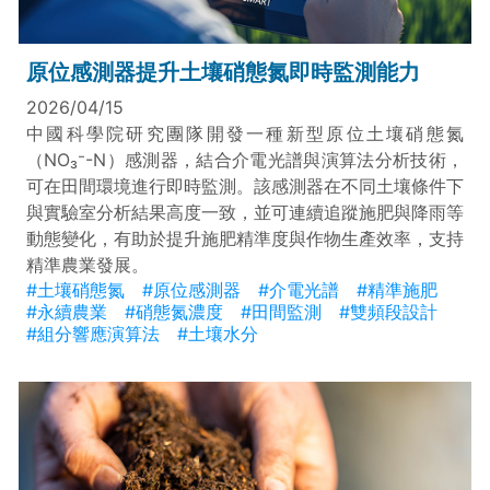
原位感測器提升土壤硝態氮即時監測能力
2026/04/15
中國科學院研究團隊開發一種新型原位土壤硝態氮
（NO₃⁻-N）感測器，結合介電光譜與演算法分析技術，
可在田間環境進行即時監測。該感測器在不同土壤條件下
與實驗室分析結果高度一致，並可連續追蹤施肥與降雨等
動態變化，有助於提升施肥精準度與作物生產效率，支持
精準農業發展。
#土壤硝態氮
#原位感測器
#介電光譜
#精準施肥
#永續農業
#硝態氮濃度
#田間監測
#雙頻段設計
#組分響應演算法
#土壤水分