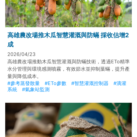
高雄農改場推木瓜智慧灌溉與防蟎 採收估增2
成
2026/04/23
高雄農改場推動木瓜智慧灌溉與防蟎技術，透過ETo精準
水分管理與環境感測噴霧，有效節水並抑制葉蟎，提升產
量與降低成本。
#參考蒸發散量
#ETo參數
#智慧灌溉控制器
#滴灌
系統
#氣象站監測