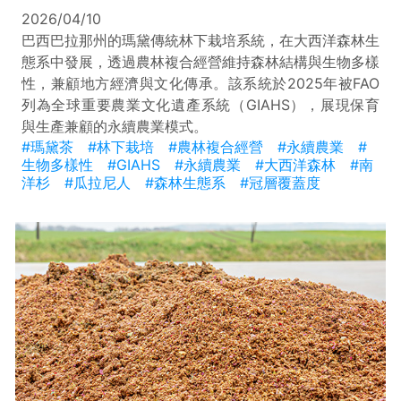
2026/04/10
巴西巴拉那州的瑪黛傳統林下栽培系統，在大西洋森林生
態系中發展，透過農林複合經營維持森林結構與生物多樣
性，兼顧地方經濟與文化傳承。該系統於2025年被FAO
列為全球重要農業文化遺產系統（GIAHS），展現保育
與生產兼顧的永續農業模式。
#瑪黛茶
#林下栽培
#農林複合經營
#永續農業
#
生物多樣性
#GIAHS
#永續農業
#大西洋森林
#南
洋杉
#瓜拉尼人
#森林生態系
#冠層覆蓋度