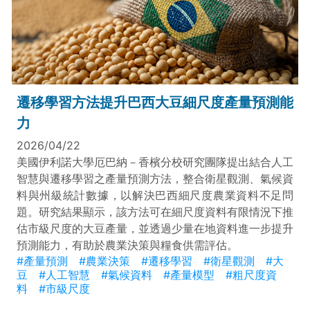
遷移學習方法提升巴西大豆細尺度產量預測能
力
2026/04/22
美國伊利諾大學厄巴納－香檳分校研究團隊提出結合人工
智慧與遷移學習之產量預測方法，整合衛星觀測、氣候資
料與州級統計數據，以解決巴西細尺度農業資料不足問
題。研究結果顯示，該方法可在細尺度資料有限情況下推
估市級尺度的大豆產量，並透過少量在地資料進一步提升
預測能力，有助於農業決策與糧食供需評估。
#產量預測
#農業決策
#遷移學習
#衛星觀測
#大
豆
#人工智慧
#氣候資料
#產量模型
#粗尺度資
料
#市級尺度