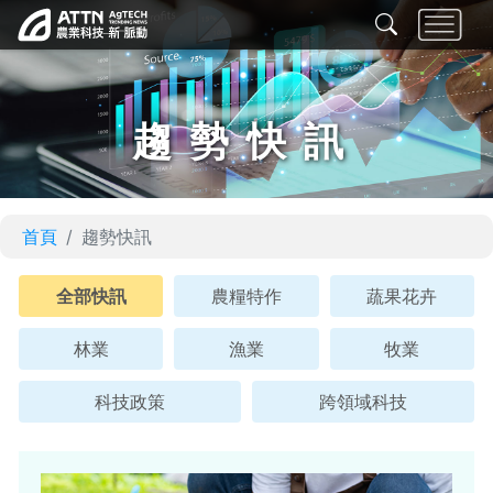
趨勢快訊
首頁
趨勢快訊
全部快訊
農糧特作
蔬果花卉
林業
漁業
牧業
科技政策
跨領域科技