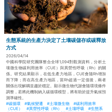
生態系統的生產力決定了土壤碳儲存或碳釋放
方式
2026/04/14
中國科學院研究團隊整合全球1,094對觀測資料，分析土
壤微生物碳利用效率（CUE）與異營性呼吸（Rh）的關
係。研究結果顯示，在低生產力地區，CUE會隨Rh增加
而下降；而在高生產力地區，當Rh超過一定值後，兩者
關係出現解耦並趨於穩定。顯示微生物代謝會隨環境條件
調整，若將此機制納入碳循環模型，將有助於提升氣候預
測準確性。
#碳循環
#氣候變遷
#土壤微生物
#碳利用效率
（CUE）
#異營性呼吸（Rh）
#土壤呼吸
#生態系