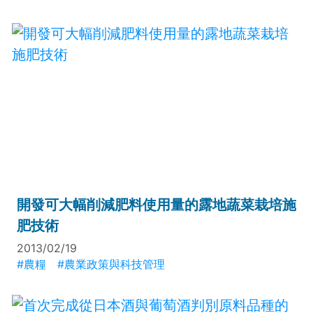
開發可大幅削減肥料使用量的露地蔬菜栽培施
肥技術
2013/02/19
#農糧
#農業政策與科技管理