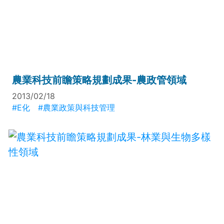
農業科技前瞻策略規劃成果-農政管領域
2013/02/18
#E化
#農業政策與科技管理