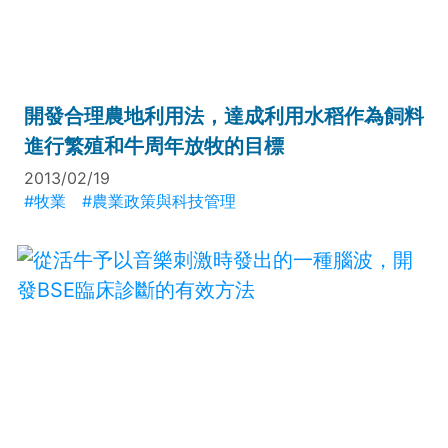
開發合理農地利用法，達成利用水稻作為飼料
進行繁殖和牛周年放牧的目標
2013/02/19
#牧業
#農業政策與科技管理