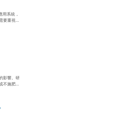
應用系統，
需要重視的
的影響。研
或不施肥的
微生物多樣
？