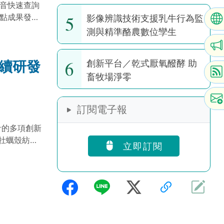
耕作全球暖化潛勢
語音快速查詢
5
E亮點成果發表
影像辨識技術支援乳牛行為監
推動「AI新
測與精準酪農數位孿生
化 AI 教
6
永續研發
創新平台／乾式厭氧醱酵 助
畜牧場淨零
訂閱電子報
計的多項創新
牡蠣殼紡織
立即訂閱
動環保與產