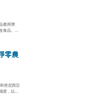
品應用潛
改食品。政
為安心又健
淨零農
蘭和突尼西亞
濕度，以滿