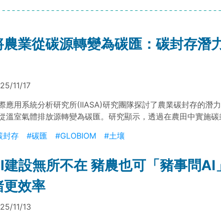
將農業從碳源轉變為碳匯：碳封存潛
25/11/17
際應用系統分析研究所(IIASA)研究團隊探討了農業碳封存的潛
從溫室氣體排放源轉變為碳匯。研究顯示，透過在農田中實施碳
以有效減少全球暖化，並降低經濟層面的減排成本。根據研究結果
碳封存
#碳匯
#GLOBIOM
#土壤
，這些農業操作能夠減少的溫室氣體排放量相當於植樹造林，特
以南非洲和南美洲等地區，農業碳封存不僅能有效減少溫室氣體
AI建設無所不在 豬農也可「豬事問AI
進經濟增長，對於應對氣候變化具有重要意義。
豬更效率
25/11/13