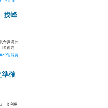
成孔徑雷達
社群的重要資
推進。
、找蜂
混合實境技
用者僅需佩
趣味性，也
#MR智慧農
之準確
發出一套利用