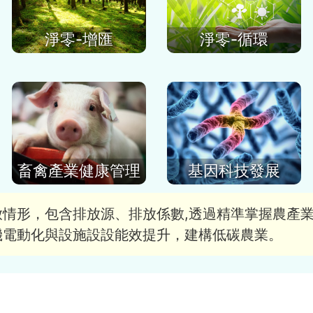
淨零-增匯
淨零-循環
畜禽產業健康管理
基因科技發展
放情形，包含排放源、排放係數,透過精準掌握農產
機電動化與設施設設能效提升，建構低碳農業。