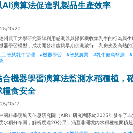
以AI演算法促進乳製品生產效率
25/10/20
德州農工大學研究團隊利用感測器與攝影機收集乳牛的行為與生
機器學習模型，成功開發出能夠早期偵測跛行、乳房炎及高熱的
統不僅提升了疾病診斷的準確度，也為乳牛管理提供了數據支持
人工智慧乳牛管理
#機器學習
#智慧農業
#乳牛健康監測
。
統
結合機器學習演算法監測水稻種植，
球糧食安全
25/10/17
中國科學院航天信息研究院（AIR）研究團隊於2025年發布了
度水稻分布圖，解析度達20公尺，涵蓋非洲境內水稻種植面積超過
的國家。該數據集於2023年完成，分類準確率超過85%，與各