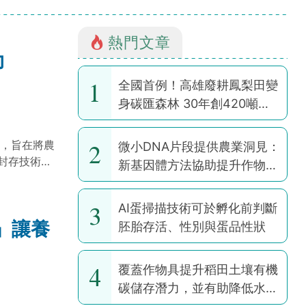
熱門文章
力
1
全國首例！高雄廢耕鳳梨田變
身碳匯森林 30年創420噸碳
權
2
力，旨在將農
微小DNA片段提供農業洞見：
封存技術，
新基因體方法協助提升作物韌
，到2050
性
別是在撒哈
3
AI蛋掃描技術可於孵化前判斷
排放，還能
」讓養
胚胎存活、性別與蛋品性狀
4
覆蓋作物具提升稻田土壤有機
碳儲存潛力，並有助降低水稻