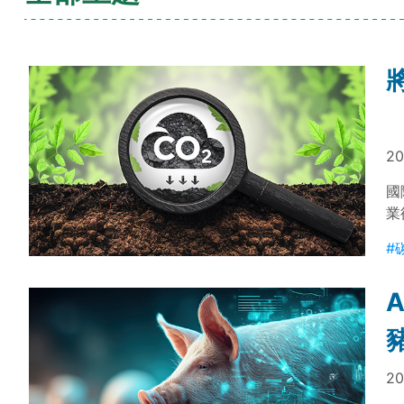
20
國
業
可
#
年
拉
促
20