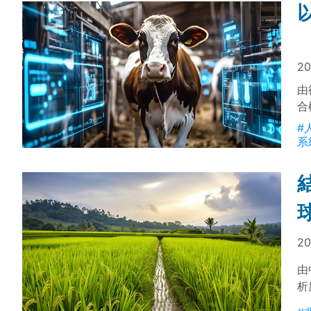
20
由
合
系
#
據
系
20
由
析
頃