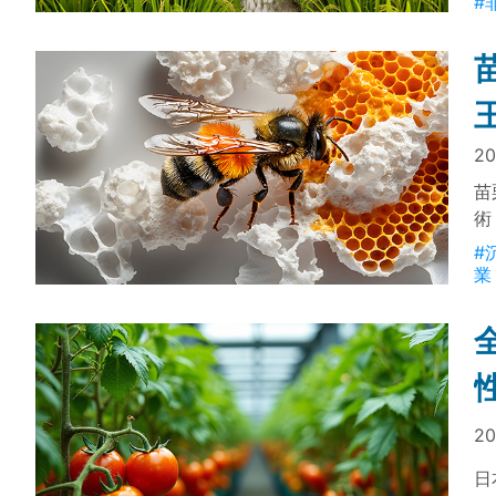
#
據
源
20
苗
術
戴
#
適
業
20
日