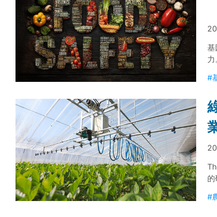
20
基
力
府
#
康
業
20
T
的
足
#