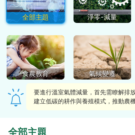
淨零-減量
全部主題
食農教育
氣候變遷
要進行溫室氣體減量，首先需瞭解排
建立低碳的耕作與養殖模式，推動農
全部主題