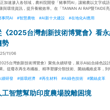
I 正加速滲入各領域，農科院開發「豬事問AI」讓豬農以文字或
康與環境資訊，提升養豬效率。在「TAIWAN AI RAP暨TAID
」中，多項醫療、教育、農牧與企業 AI 應用同步亮相，展現政府
豬事問AI
#智慧農牧
#AI新十大建設
#在地化AI應用
大建設」下的跨域成果，包含智慧診所搜尋、急診交班自動化與在地
等，全面展示台灣 AI 技術的落地實力。
從《2025台灣創新技術博覽會》看
趨勢
25/11/06
2025台灣創新技術博覽會》聚焦永續研發，展示AI結合綠色設
果。從廢衣再生布纖板、精準塑膠分類技術、菌絲纖維皮革，到
再生殼模砂，展現台灣產業在循環經濟與低碳轉型上的實力，推
永續研發
#循環經濟
#再生材料
#AI綠色技術
#菌絲皮革
創新的雙贏發展。
人工智慧幫助印度農場脫離困境