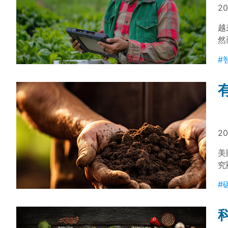
20
越
然
問
#
20
美
究
土
#
性