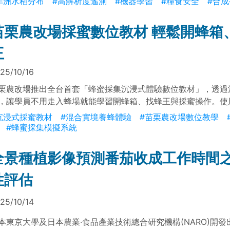
非洲水稻分布
#高解析度遙測
#機器學習
#糧食安全
#合
的線性相關係數（R²）高於0.9。此公開資料集將成為全球研究
，助力聯合國永續發展目標2（SDG2）「消除飢餓」的評估與
苗栗農改場採蜜數位教材 輕鬆開蜂箱
王
25/10/16
栗農改場推出全台首套「蜂蜜採集沉浸式體驗數位教材」，透過
，讓學員不用走入蜂場就能學習開蜂箱、找蜂王與採蜜操作。使
頭戴裝置、伸手操作即可擬真體驗搖蜜流程，提升學習安全性與
沉浸式採蜜教材
#混合實境養蜂體驗
#苗栗農改場數位教學
合作為食農教育與養蜂課程的輔助工具。
#蜂蜜採集模擬系統
全景種植影像預測番茄收成工作時間
性評估
25/10/14
本東京大學及日本農業‧食品產業技術總合研究機構(NARO)開