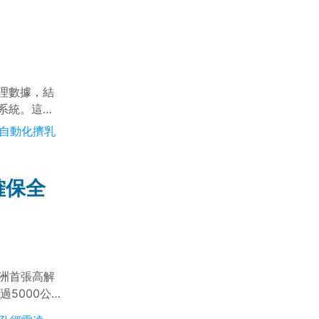
理數據，結
系統。這些
的決策依
#自動化擠乳
確保全
非洲首張高解
5000公
國官方統計數