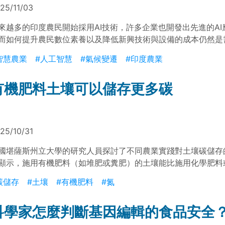
25/11/03
來越多的印度農民開始採用AI技術，許多企業也開發出先進的AI
而如何提升農民數位素養以及降低新興技術與設備的成本仍然是
題。
智慧農業
#人工智慧
#氣候變遷
#印度農業
有機肥料土壤可以儲存更多碳
25/10/31
國堪薩斯州立大學的研究人員探討了不同農業實踐對土壤碳儲存
顯示，施用有機肥料（如堆肥或糞肥）的土壤能比施用化學肥料
壤儲存更多碳，並且揭示了這些有機增強劑如何改善土壤健康和
碳儲存
#土壤
#有機肥料
#氮
。
科學家怎麼判斷基因編輯的食品安全