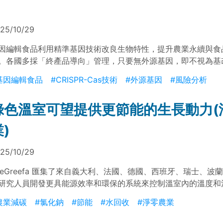
25/10/29
因編輯食品利用精準基因技術改良生物特性，提升農業永續與食
。各國多採「終產品導向」管理，只要無外源基因，即不視為基
正研擬監管制度，確保安全評估與民眾信任，讓基因編輯食品成
基因編輯食品
#CRISPR-Cas技術
#外源基因
#風險分析
的新選擇。
綠色溫室可望提供更節能的生長動力(
)
25/10/29
heGreefa 匯集了來自義大利、法國、德國、西班牙、瑞士、波
研究人員開發更具能源效率和環保的系統來控制溫室內的溫度和
歐洲的氣候目標和永續農業生產的需求。
農業減碳
#氯化鈉
#節能
#水回收
#淨零農業