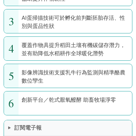
3
AI蛋掃描技術可於孵化前判斷胚胎存活、性
別與蛋品性狀
4
覆蓋作物具提升稻田土壤有機碳儲存潛力，
並有助降低水稻耕作全球暖化潛勢
5
影像辨識技術支援乳牛行為監測與精準酪農
數位孿生
6
創新平台／乾式厭氧醱酵 助畜牧場淨零
訂閱電子報