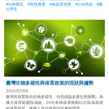
#AI神農氏
#智慧農業
#病蟲害預警
#ICM系統
#數
位孿生
臺灣生物多樣性與保育政策的現狀與趨勢
2025/07/09
臺灣具有豐富的生物多樣性，但也面臨多重生態挑戰。為
擴大保育範圍與成效，20年來林保署推動以社區為基礎
的保育政策，建構人與自然和諧共處的環境。