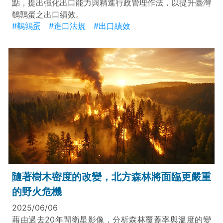
點，提出強化出口能力與精進行政管理作法，以提升臺灣
鵪鶉蛋之出口績效。
#鵪鶉蛋
#進口法規
#出口績效
隨著樹木密度的改變，北方森林將面臨更嚴重
的野火危機
2025/06/06
藉由過去20年間衛星影像，分析森林覆蓋率與溫度的變