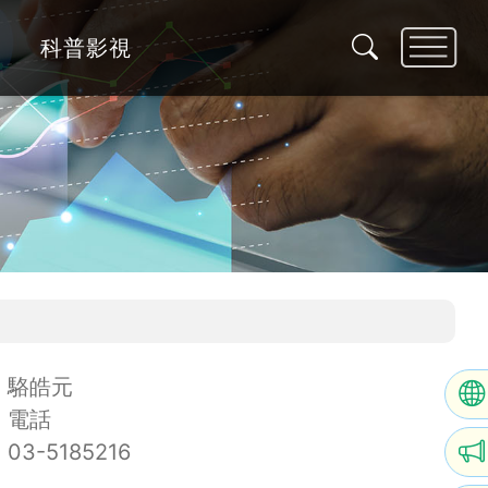
科普影視
駱皓元
電話
03-5185216