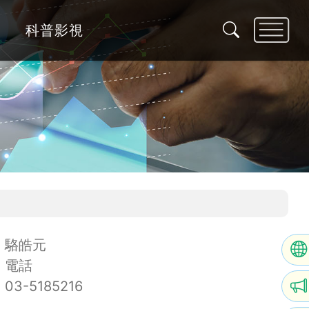
科普影視
駱皓元
電話
03-5185216