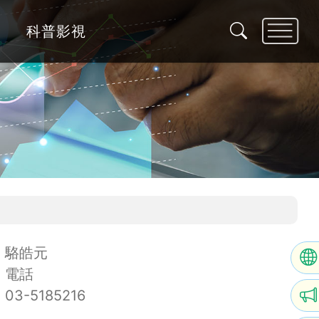
科普影視
駱皓元
電話
03-5185216